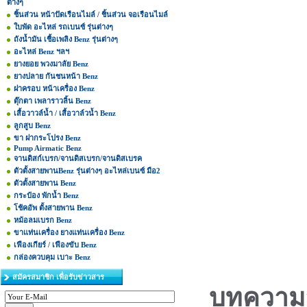
ต่างๆ
ชิ้นส่วน หน้าปัดเรือนไมล์ / ชิ้นส่วน จอเรือนไมล์
ใบพัด อะไหล่ รถเบนซ์ รุ่นต่างๆ
ถังน้ำมัน เชื้อเพลิง Benz รุ่นต่างๆ
อะไหล่ Benz ฯลฯ
ยางยอย พวงมาลัย Benz
ยางปลาย กันชนหน้า Benz
ฝาครอบ หน้าเครื่อง Benz
ตุ๊กตา เพลาราวลิ้น Benz
เสื้อวาวล์น้ำ / เสื้อวาล์วน้ำ Benz
ลูกสูบ Benz
ขา ฝากระโปรง Benz
Pump Airmatic Benz
จานดิสก์เบรก/จานดิสเบรก/จานดิสเบรค
ตัวตั้งสายพานBenz รุ่นต่างๆ อะไหล่เบนซ์ มือ2
ตัวตั้งสายพาน Benz
กระป๋อง พักน้ำ Benz
โช้คอัพ ตั้งสายพาน Benz
หม้อลมเบรก Benz
ขาแท่นเครื่อง ยางแท่นเครื่อง Benz
เฟืองเกียร์ / เฟืองขับ Benz
กล่องควบคุม เบาะ Benz
สมัครสมาชิก เพื่อรับข่าวสาร
บทความ