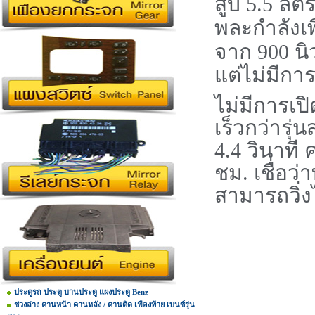
สูบ
5.5
ลิต
พละกำลังเ
จาก
900
นิ
แต่ไม่มีกา
ไม่มีการเป
เร็วกว่ารุ
4.4
วินาที 
ชม. เชื่อว
สามารถวิ่
ประตูรถ ประตู บานประตู แผงประตู Benz
ช่วงล่าง คานหน้า คานหลัง / คานติด เฟืองท้าย เบนซ์รุ่น