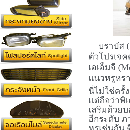
บราบัส (
ตัวโปรเจคต
เอเอ็มจี (
Me
แนวหรูหร
นี่ไม่ใช่ค
แต่ถือว่าพ
เสริมด้วยบ
อีกระดับ 
หรูเช่นกัน 