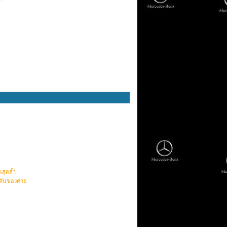
สุดล้ำ
กคันของค่าย