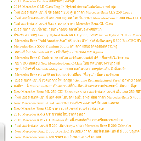
2017 Mercedes E-Class เผยภาพหลุดล่าสุด
2016 Mercedes GLE-Class Plug-In Hybrid อัพเดทใหม่พร้อมภาพล่าสุด
ใหม่ เมอร์เซเดส-เบนซ์ ซีเเอลเอส 250 คูเป้ ราคา Mercedes-Benz CLS 250 Coupe
ใหม่ เมอร์เซเดส-เบนซ์ เอส 300 บลูเทค ไฮบริด ราคา Mercedes-Benz S 300 BlueTE
ใหม่ เมอร์เซเดส-เบนซ์ จีเเอล-คลาส ราคา Mercedes-Benz GL-Class
เมอร์เซเดส-เบนซ์พร้อมลุยประกอบซี-คลาสในประเทศปีหน้า
ประชันความหรู Luxury Hybrid Audi A8 L Hybrid, BMW Active Hybrid 7L และ Merced
Mercedes-Benz “Add Another Star” สร้างประวัติศาสตร์ส่งทัพรถหรู S 300 BlueTEC H
Mercedes-Benz S550 Premium Sports เติมความสปอร์ตต่อยอดความหรู
คอนเฟิร์ม! Mercedes-AMG เข้าซื้อหุ้น 25% ของ MV Agusta
Mercedes-Benz G-Code รถครอสโอเวอร์ต้นแบบพลังไฟฟ้าเชื้อเพลิงไฮโดรเจน
ชม VDO ทดสอบ New Mercedes-Benz C-Class ใหม่ ที่สนามช้างฯ บุรีรัมย์
ซูเปอร์ลักชัวรี่ Mercedes-Maybach S600 เผยโฉมความหรูก่อนเปิดตัวที่อเมริกา
Mercedes-Benz คอนเฟิร์มนโยบายปรับเปลี่ยน “ชื่อรุ่น” เพิ่มความชัดเจน
เมอร์เซเดส-เบนซ์ เปิดบริการใหม่ล่าสุด “Genuine Remanufactured Parts” อีกทางเลือกท
ผลศึกษาชี้ Mercedes-Benz เป็นแบรนด์ที่บิดเบือนตัวเลขความประหยัดน้ำมันมากที่สุด
New Mercedes-Benz ML 250 CDI Executive ราคา เมอร์เซเดส-เบนซ์ เอ็มแอล 250 ซีดีไ
ใหม่ เมอร์เซเดส-เบนซ์ เอส 400 ไฮบริด เอเอ็มจี พรีเมี่ยม ราคา Mercedes-Benz S 
New Mercedes-Benz GLA-Class ราคา เมอร์เซเดส-เบนซ์ จีเเอลเอ-คลาส
New Mercedes-Benz SLK ราคา เมอร์เซเดส-เบนซ์ เอสเเอลเค
2016 Mercedes AMG GT ข่าวลือใหม่จากสื่อนอก
2016 Mercedes AMG GT Roadster อีกหนึ่งรอยต่อกับการเตรียมความพร้อม
ใหม่ เมอร์เซเดส-เบนซ์ อี 200 เปิดประทุน ราคา Mercedes-Benz E 200 Cabriolet
New Mercedes-Benz E 300 BlueTEC HYBRID ราคา เมอร์เซเดส-เบนซ์ อี 300 บลูเทค 
New Mercedes-Benz A 180 ราคา เมอร์เซเดส-เบนซ์ เอ 180