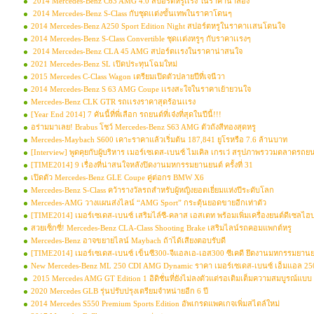
2014 Mercedes-Benz C63 AMG 4.0 สปอร์ตหรูเเรง ในราคาน่าลอง
2014 Mercedes-Benz S-Class กับชุดเเต่งขั้นเทพในราคาโดนๆ
2014 Mercedes-Benz A250 Sport Edition Night สปอร์ตหรูในราคาเเสนโดนใจ
2014 Mercedes-Benz S-Class Convertible ชุดเเต่งหรูๆ กับราคาเเรงๆ
2014 Mercedes-Benz CLA 45 AMG สปอร์ตเเรงในราคาน่าสนใจ
2021 Mercedes-Benz SL เปิดประทุนโฉมใหม่
2015 Mercedes C-Class Wagon เตรียมเปิดตัวปลายปีที่เจนีวา
2014 Mercedes-Benz S 63 AMG Coupe เเรงสะใจในราคาเย้ายวนใจ
Mercedes-Benz CLK GTR รถเเรงราคาสุดร้อนเเรง
[Year End 2014] 7 คันนี้ที่พี่เลือก รถยนต์ที่เจ๋งที่สุดในปีนี้!!!
อร่ามมาเลย! Brabus โชว์ Mercedes-Benz S63 AMG ตัวถังสีทองสุดหรู
Mercedes-Maybach S600 เคาะราคาแล้วเริ่มต้น 187,841 ยูโรหรือ 7.6 ล้านบาท
[Interview] พูดคุยกับผู้บริหาร เมอร์เซเดส-เบนซ์ ไมเคิล เกรเว่ สรุปภาพรววมตลาดรถยนต
[TIME2014] 9 เรื่องที่น่าสนใจหลังปิดงานมหกรรมยานยนต์ ครั้งที่ 31
เปิดตัว Mercedes-Benz GLE Coupe คู่ต่อกร BMW X6
Mercedes-Benz S-Class คว้ารางวัลรถสำหรับผู้หญิงยอดเยี่ยมแห่งปีระดับโลก
Mercedes-AMG วางแผนส่งไลน์ “AMG Sport” กระตุ้นยอดขายอีกเท่าตัว
[TIME2014] เมอร์เซเดส-เบนซ์ เสริมไล์ซี-คลาส เอสเตท พร้อมเพิ่มเครื่องยนต์ดีเซลไฮบ
สวยเซ็กซี่! Mercedes-Benz CLA-Class Shooting Brake เสริมไลน์รถคอมแพกต์หรู
Mercedes-Benz อาจขยายไลน์ Maybach ถ้าได้เสียงตอบรับดี
[TIME2014] เมอร์เซเดส-เบนซ์ เข็นซี300-จีแอลเอ-เอส300 ซีเคดี ยึดงานมหกรรมยาน
New Mercedes-Benz ML 250 CDI AMG Dynamic ราคา เมอร์เซเดส-เบนซ์ เอ็มแอล 250 ซ
2015 Mercedes AMG GT Edition 1 อิดิชั่นที่ยังไม่ลงตัวแต่รอเติมเต็มความสมบูรณ์แบบ
2020 Mercedes GLB รุ่นปรับปรุงเตรียมจำหน่ายอีก 6 ปี
2014 Mercedes S550 Premium Sports Edition อัพเกรดแพคเกจเพิ่มสไตล์ใหม่