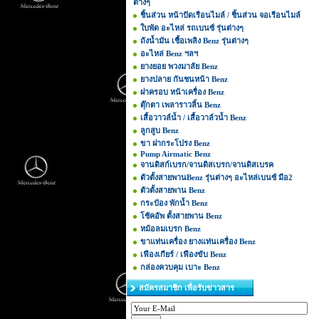
ต่างๆ
ชิ้นส่วน หน้าปัดเรือนไมล์ / ชิ้นส่วน จอเรือนไมล์
ใบพัด อะไหล่ รถเบนซ์ รุ่นต่างๆ
ถังน้ำมัน เชื้อเพลิง Benz รุ่นต่างๆ
อะไหล่ Benz ฯลฯ
ยางยอย พวงมาลัย Benz
ยางปลาย กันชนหน้า Benz
ฝาครอบ หน้าเครื่อง Benz
ตุ๊กตา เพลาราวลิ้น Benz
เสื้อวาวล์น้ำ / เสื้อวาล์วน้ำ Benz
ลูกสูบ Benz
ขา ฝากระโปรง Benz
Pump Airmatic Benz
จานดิสก์เบรก/จานดิสเบรก/จานดิสเบรค
ตัวตั้งสายพานBenz รุ่นต่างๆ อะไหล่เบนซ์ มือ2
ตัวตั้งสายพาน Benz
กระป๋อง พักน้ำ Benz
โช้คอัพ ตั้งสายพาน Benz
หม้อลมเบรก Benz
ขาแท่นเครื่อง ยางแท่นเครื่อง Benz
เฟืองเกียร์ / เฟืองขับ Benz
กล่องควบคุม เบาะ Benz
สมัครสมาชิก เพื่อรับข่าวสาร