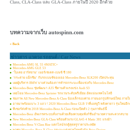
Class, CLA-Class
และ
GLA-Class
ภายในปี
2020
อีกด้วย
บทความจากเว็บ
autospinn.com
« Back
ข่าวสาร แวดวง รถยนต์ / Car News
Mercedes-AMG SL 55 4MATIC+
Mercedes-AMG GLE 53
‘ใบเตย อาร์สยาม’ เมอร์เซเดส-เบนซ์ ซี 180
‘กระต่าย แม็กซิม’ กับรถเบนซ์ของเธอ Mercedes-Benz SLK200 เปิดประทุน
เผยผู้บริหาร BMW บางส่วนต้องการทำรถกระบะเพื่อแข่งกับ Mercedes-Benz
Mercedes-Benz ซุ่มพัฒนา A35 ซีดานตัวแรงแข่ง Audi S3
เผยโฉม Mercedes-Benz Sprinter รถแวนระดับพรีเมียม อัดแน่นเทคโนโลยี
ชมภาพ All New Mercedes-Benz A-Class น้องเล็กของค่าย ภายนอกรูปลักษณ์ใหม่ ภายใน
อาจมาพร้อมเบาะ 3 แถว ! 2020 Mercedes-Benz GLB ว่าที่เอสยูวี หลังคายาว รุ่นใหม่อี
ทีเซอร์ส่งท้าย 2018 Mercedes-Benz A-Class ก่อนเปิดตัว 2 กุมภาพันธ์นี้
Mercedes-Benz อัพเกรดระบบสั่งงานด้วยเสียงควบคุมฟังก์ชั่นอำนวยความสะดวกสบาย
New Mercedes-Benz GLA-Class พร้อมตัวแรง GLA45 4 Matic 381 แรงม้า
Mercedes-Benz V-Class Rise แตกไลน์รถตู้สุดหรูราคาประหยัด
พาชม Mercedes-Benz X-Class กระบะแต่งสวยโดยสำนัก Prior Design