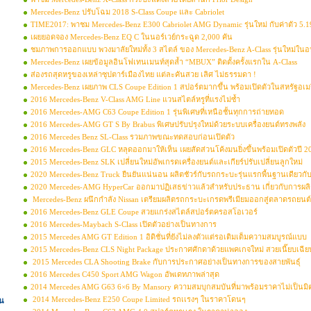
Mercedes-Benz ปรับโฉม 2018 S-Class Coupe และ Cabriolet
TIME2017: พาชม Mercedes-Benz E300 Cabriolet AMG Dynamic รุ่นใหม่ กับค่าตัว 5.
เผยยอดจอง Mercedes-Benz EQ C ในนอร์เวย์กระฉูด 2,000 คัน
ชมภาพการออกแบบ พวงมาลัยใหม่ทั้ง 3 สไตล์ ของ Mercedes-Benz A-Class รุ่นใหม่ใน
Mercedes-Benz เผยข้อมูลอินโฟเทนเมนท์สุดล้ำ “MBUX” ติดตั้งครั้งแรกใน A-Class
ส่องรถสุดหรูของเหล่าซุปตาร์เมืองไทย แต่ละคันสวย เลิศ ไม่ธรรมดา !
Mercedes-Benz เผยภาพ CLS Coupe Edition 1 สปอร์ตมากขึ้น พร้อมเปิดตัวในสหรัฐอเมริ
2016 Mercedes-Benz V-Class AMG Line แวนสไตล์หรูที่แรงไม่ซ้ำ
2016 Mercedes-AMG C63 Coupe Edition 1 รุ่นพิเศษที่เหนือชั้นทุกการถ่ายทอด
2016 Mercedes-AMG GT S By Brabus พิเศษปรับปรุงใหม่ด้วยระบบเครื่องยนต์ทรงพลัง
2016 Mercedes Benz SL-Class รวมภาพขณะทดสอบก่อนเปิดตัว
2016 Mercedes-Benz GLC หลุดออกมาให้เห็น เผยสัดส่วนโค้งมนยิ่งขึ้นพร้อมเปิดตัวปี 2
2015 Mercedes-Benz SLK เปลี่ยนใหม่อัพเกรดเครื่องยนต์และเกียร์ปรับเปลี่ยนลูกใหม่
2020 Mercedes-Benz Truck ยืนยันแน่นอน ผลิตชัวร์กับรถกระบะรุ่นแรกพื้นฐานเดียวกับ
2020 Mercedes-AMG HyperCar ออกมาปฏิเสธข่าวแล้วสำหรับประธาน เกี่ยวกับการผลิ
Mercedes-Benz ผนึกกำลัง Nissan เตรียมผลิตรถกระบะเกรดพรีเมียมออกสู่ตลาดรถยนต์
2016 Mercedes-Benz GLE Coupe สวยแกร่งสไตล์สปอร์ตครอสโอเวอร์
2016 Mercedes-Maybach S-Class เปิดตัวอย่างเป็นทางการ
2015 Mercedes AMG GT Edition 1 อิดิชั่นที่ยังไม่ลงตัวแต่รอเติมเต็มความสมบูรณ์แบบ
2015 Mercedes-Benz CLS Night Package ประกาศศักดาด้วยแพคเกจใหม่ สวยเนี๊ยบเฉียบ
2015 Mercedes CLA Shooting Brake กับการประกาศอย่างเป็นทางการของสายพันธุ์
2016 Mercedes C450 Sport AMG Wagon อัพเดทภาพล่าสุด
2014 Mercedes AMG G63 6×6 By Mansory ความสมบุกสมบันที่มาพร้อมราคาไม่เป็นมิ
2014 Mercedes-Benz E250 Coupe Limited รถเเรงๆ ในราคาโดนๆ
่น