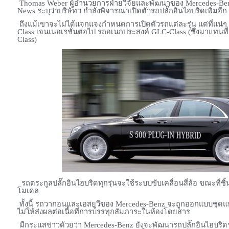
Thomas Weber
ผู้อำนวยการฝ่ายวิจัยและพัฒนาของ
Mercedes-B
News
ระบุว่าบริษัทฯ กำลังพิจารณาเปิดตัวรถปลั๊กอินไฮบริดเพิ่มอีก
ถึงแม้เขาจะไม่ได้แจกแจงกำหนดการเปิดตัวรถแต่ละรุ่น แต่ที่แน่
Class
เจนเนอเรชั่นต่อไป รถอเนกประสงค์
GLC-Class (
ซึ่งมาแทนที
Class)
รถตระกูลปลั๊กอินไฮบริดทุกรุ่นจะใช้ระบบขับเคลื่อนสี่ล้อ ขณะที่ช
โมเดล
ทั้งนี้ รถวากอนและเอสยูวีของ
Mercedes-Benz
จะถูกออกแบบชุดแบต
ไม่ให้ส่งผลต่อเนื้อที่การบรรทุกสัมภาระในห้องโดยสาร
มีกระแสข่าวด้วยว่า
Mercedes-Benz
ยังจะพัฒนารถปลั๊กอินไฮบริดร