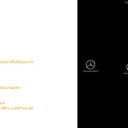
์หรูช่วงสิ้นปีเป็นอย่างไร
ริดเอาใจลูกค้า
ยนต์
ีดีไอ เอเอ็มจี ไดนามิค