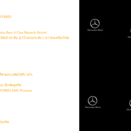
C HYBRID
es-Benz S-Class Bluetech Hybrid
YBRID 60 คัน สู่ 8โรงแรมระดับ 5 ดาวของเมืองไทย
ี่ช่วยประหยัดได้ถึง 30%
อ เอ็กซ์คลูทรีฟ
400 HYBRID AMG Premium
ไฮบริด