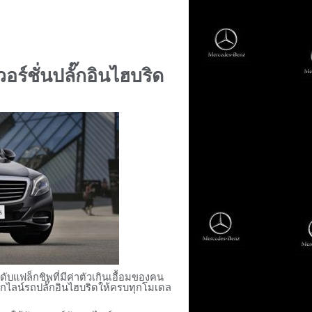
วอร์ชั่นปลั๊กอินไฮบริด
บแฟล็กชิพที่มีค่าตัวเกินเอื้อมของคน
ตกไลน์รถปลั๊กอินไฮบริดให้ครบทุกโมเดล