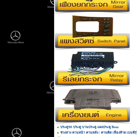
ประตูรถ ประตู บานประตู แผงประตู Benz
ช่วงล่าง คานหน้า คานหลัง / คานติด เฟืองท้าย เบนซ์รุ