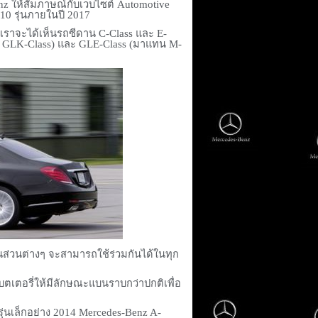
enz
ให้สัมภาษณ์กับเวบไซต์
Automotive
10
รุ่นภายในปี
2017
ๆ เราจะได้เห็นรถซีดาน
C-Class
และ
E-
่
GLK-Class)
และ
GLE-Class (
มาแทน
M-
ิ้นส่วนต่างๆ จะสามารถใช้ร่วมกันได้ในทุก
เตอรี่ให้มีลักษณะแบนราบกว่าปกติเพื่อ
ุ่นเล็กอย่าง
2014 Mercedes-Benz A-