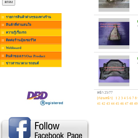
รายการสินค้าต่างๆของทางร้าน
สินค้าที่ท่านสนใจ
ความรู้เรื่องรถ
ติดต่อร้านอุ้ยเซอร์วิส
Webboard
สินค้าของเรา/Our Product
ข่าวสารแวดวง รถยนต์
หน้า 25/77
[ก่อนหน้า]
1
2
3
4
5
6
7
8
41
42
43
44
45
46
47
48
49