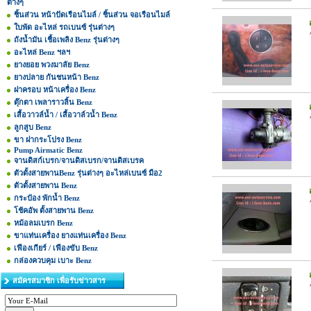
ต่างๆ
ชิ้นส่วน หน้าปัดเรือนไมล์ / ชิ้นส่วน จอเรือนไมล์
ใบพัด อะไหล่ รถเบนซ์ รุ่นต่างๆ
ถังน้ำมัน เชื้อเพลิง Benz รุ่นต่างๆ
อะไหล่ Benz ฯลฯ
ยางยอย พวงมาลัย Benz
ยางปลาย กันชนหน้า Benz
ฝาครอบ หน้าเครื่อง Benz
ตุ๊กตา เพลาราวลิ้น Benz
เสื้อวาวล์น้ำ / เสื้อวาล์วน้ำ Benz
ลูกสูบ Benz
ขา ฝากระโปรง Benz
Pump Airmatic Benz
จานดิสก์เบรก/จานดิสเบรก/จานดิสเบรค
ตัวตั้งสายพานBenz รุ่นต่างๆ อะไหล่เบนซ์ มือ2
ตัวตั้งสายพาน Benz
กระป๋อง พักน้ำ Benz
โช้คอัพ ตั้งสายพาน Benz
หม้อลมเบรก Benz
ขาแท่นเครื่อง ยางแท่นเครื่อง Benz
เฟืองเกียร์ / เฟืองขับ Benz
กล่องควบคุม เบาะ Benz
สมัครสมาชิก เพื่อรับข่าวสาร