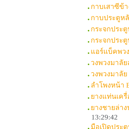
กาบเสาซีข้
กาบประตูหล
กระจกประตู
กระจกประตู
แอร์แบ็คพว
วงพวงมาลัย
วงพวงมาลัย
ลำโพงหน้า
ยางแท่นเคร
ยางชายล่าง
13:29:42
มือเปิดประต