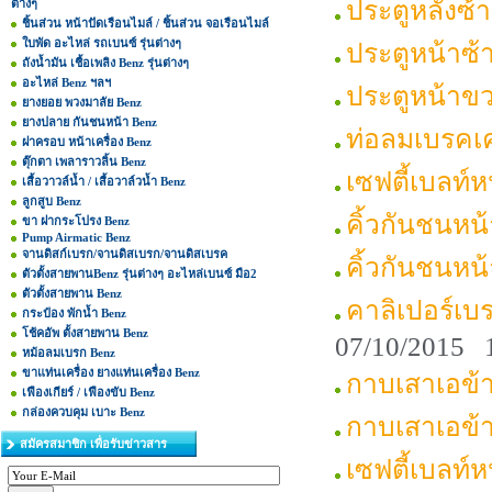
ประตูหลังซ
ต่างๆ
ชิ้นส่วน หน้าปัดเรือนไมล์ / ชิ้นส่วน จอเรือนไมล์
ใบพัด อะไหล่ รถเบนซ์ รุ่นต่างๆ
ประตูหน้าซ
ถังน้ำมัน เชื้อเพลิง Benz รุ่นต่างๆ
อะไหล่ Benz ฯลฯ
ประตูหน้าข
ยางยอย พวงมาลัย Benz
ยางปลาย กันชนหน้า Benz
ท่อลมเบรคเ
ฝาครอบ หน้าเครื่อง Benz
ตุ๊กตา เพลาราวลิ้น Benz
เซฟตี้เบลท์
เสื้อวาวล์น้ำ / เสื้อวาล์วน้ำ Benz
ลูกสูบ Benz
คิ้วกันชนหน
ขา ฝากระโปรง Benz
Pump Airmatic Benz
จานดิสก์เบรก/จานดิสเบรก/จานดิสเบรค
คิ้วกันชนห
ตัวตั้งสายพานBenz รุ่นต่างๆ อะไหล่เบนซ์ มือ2
ตัวตั้งสายพาน Benz
คาลิเปอร์เ
กระป๋อง พักน้ำ Benz
โช้คอัพ ตั้งสายพาน Benz
07/10/2015 
หม้อลมเบรก Benz
ขาแท่นเครื่อง ยางแท่นเครื่อง Benz
กาบเสาเอข้
เฟืองเกียร์ / เฟืองขับ Benz
กล่องควบคุม เบาะ Benz
กาบเสาเอข้
สมัครสมาชิก เพื่อรับข่าวสาร
เซฟตี้เบลท์