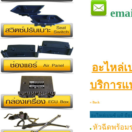
emai
อะไหล่เ
บริการแบ
« Back
อะไหล่เบนซ์ แท้ มือ
หัวฉีดพร้อมรา