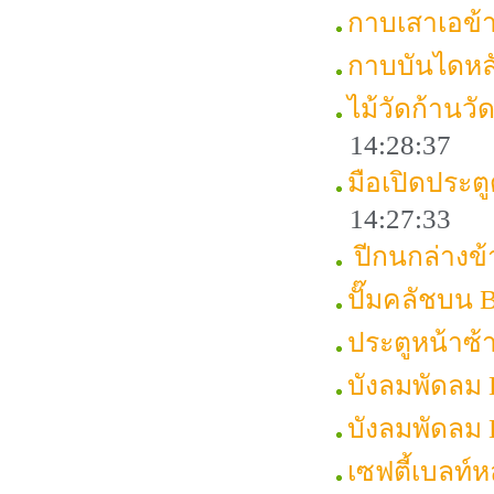
กาบเสาเอข
กาบบันไดหล
ไม้วัดก้านว
14:28:37
มือเปิดประต
14:27:33
ปีกนกล่างข
ปั๊มคลัชบน
ประตูหน้าซ
บังลมพัดลม
บังลมพัดลม
เซฟตี้เบลท์