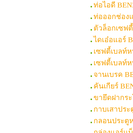
ท่อไอดี BEN
ท่อออกช่อง
ตัวล็อกเซฟต
ไดเอ๋อแอร์
เซฟตี้เบลท์
เซฟตี้เบลท
จานเบรค B
คันเกียร์ B
ขายึดฝากระ
กาบเสาประต
กลอนประตูห
กล่องแอร์แ