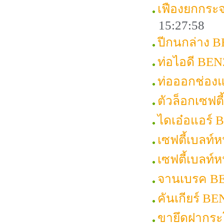
เฟืองยกกระ
15:27:58
ปีกนกล่าง 
ท่อไอดี BEN
ท่อออกช่อง
ตัวล็อกเซฟต
ไดเอ๋อแอร์
เซฟตี้เบลท์
เซฟตี้เบลท
จานเบรค B
คันเกียร์ B
ขายึดฝากระ