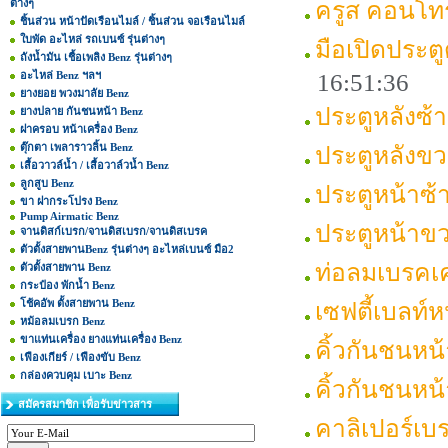
ต่างๆ
ครูส คอนโ
ชิ้นส่วน หน้าปัดเรือนไมล์ / ชิ้นส่วน จอเรือนไมล์
ใบพัด อะไหล่ รถเบนซ์ รุ่นต่างๆ
มือเปิดประต
ถังน้ำมัน เชื้อเพลิง Benz รุ่นต่างๆ
อะไหล่ Benz ฯลฯ
16:51:36
ยางยอย พวงมาลัย Benz
ประตูหลังซ
ยางปลาย กันชนหน้า Benz
ฝาครอบ หน้าเครื่อง Benz
ตุ๊กตา เพลาราวลิ้น Benz
ประตูหลังข
เสื้อวาวล์น้ำ / เสื้อวาล์วน้ำ Benz
ลูกสูบ Benz
ประตูหน้าซ
ขา ฝากระโปรง Benz
Pump Airmatic Benz
ประตูหน้าข
จานดิสก์เบรก/จานดิสเบรก/จานดิสเบรค
ตัวตั้งสายพานBenz รุ่นต่างๆ อะไหล่เบนซ์ มือ2
ท่อลมเบรคเ
ตัวตั้งสายพาน Benz
กระป๋อง พักน้ำ Benz
โช้คอัพ ตั้งสายพาน Benz
เซฟตี้เบลท์
หม้อลมเบรก Benz
ขาแท่นเครื่อง ยางแท่นเครื่อง Benz
คิ้วกันชนหน
เฟืองเกียร์ / เฟืองขับ Benz
กล่องควบคุม เบาะ Benz
คิ้วกันชนห
สมัครสมาชิก เพื่อรับข่าวสาร
คาลิเปอร์เ