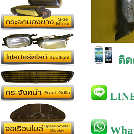
ติด
LINE
What