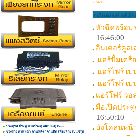
« Back
อะไหล่เบนซ์ แท้ มือ
หัวฉีดพร้อมรา
16:46:00
อินเตอร์คูล
แอร์ปั้มเครื
แอร์โฟร์ เบ
แอร์โฟร์ เบ
แอร์โฟร์ วอล
มือเปิดประ
16:50:10
บังโคลนหน
ประตูรถ ประตู บานประตู แผงประตู Benz
ช่วงล่าง คานหน้า คานหลัง / คานติด เฟืองท้าย เบนซ์รุ่น