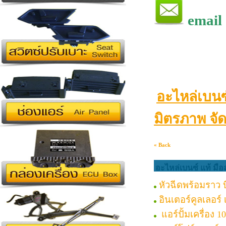
email
อะไหล่เบนซ
มิตรภาพ จัด
« Back
อะไหล่เบนซ์ แท้ มือ
หัวฉีดพร้อมราว บี
อินเตอร์คูลเลอร์
แอร์ปั้มเครื่อง 1