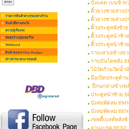
บังแดด เบนซ์ W
คิ้วยางชายล่าง
รายการสินค้าต่างๆของทางร้าน
คิ้วยางชายล่างป
สินค้าที่ท่านสนใจ
คิ้วประตูหลังซ้
ความรู้เรื่องรถ
คิ้วประตูหน้าซ้
ติดต่อร้านอุ้ยเซอร์วิส
คิ้วประตูหน้าซ้
Webboard
กาบเสาเอข้างข
สินค้าของเรา/Our Product
ข่าวสารแวดวง รถยนต์
กาบบันไดหลัง 
ไม้วัดก้านวัดน้ำ
มือเปิดประตูด้
ปีกนกล่างข้างห
ประตูหน้าซ้าย 
บังลมพัดลม BMW
บังลมพัดลม BEN
เซฟตี้เบลท์หลัง
จานเบรค BENZ