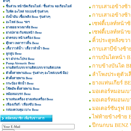
ต่างๆ
กาบเสาเอข้างซ้
ชิ้นส่วน หน้าปัดเรือนไมล์ / ชิ้นส่วน จอเรือนไมล์
ใบพัด อะไหล่ รถเบนซ์ รุ่นต่างๆ
กาบเสาเอข้างซ้
ถังน้ำมัน เชื้อเพลิง Benz รุ่นต่างๆ
อะไหล่ Benz ฯลฯ
เซฟตี้เบลท์หน้า
ยางยอย พวงมาลัย Benz
เซฟตี้เบลท์หน้
ยางปลาย กันชนหน้า Benz
ฝาครอบ หน้าเครื่อง Benz
คิ้วประตูหลังขว
ตุ๊กตา เพลาราวลิ้น Benz
กาบเสาบีข้างซ้
เสื้อวาวล์น้ำ / เสื้อวาล์วน้ำ Benz
ลูกสูบ Benz
กาบบันไดหน้า 
ขา ฝากระโปรง Benz
Pump Airmatic Benz
กาบข้างบันได 
จานดิสก์เบรก/จานดิสเบรก/จานดิสเบรค
ตัวตั้งสายพานBenz รุ่นต่างๆ อะไหล่เบนซ์ มือ2
ลำโพงประตูตัวเ
ตัวตั้งสายพาน Benz
ยางแท่นเกียร์ 
กระป๋อง พักน้ำ Benz
โช้คอัพ ตั้งสายพาน Benz
มอเตอร์หมอนเบ
หม้อลมเบรก Benz
มอเตอร์หมอนเบ
ขาแท่นเครื่อง ยางแท่นเครื่อง Benz
เฟืองเกียร์ / เฟืองขับ Benz
มอเตอร์ซันรูฟ 
กล่องควบคุม เบาะ Benz
ไฟท้ายข้างซ้าย
สมัครสมาชิก เพื่อรับข่าวสาร
ปีกนกบน BENZ 