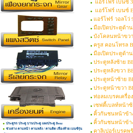
แอร์โฟร์ เบนซ์ 
แอร์โฟร์ เบนซ์ 
แอร์โฟร์ วอลโว่ 
มือเปิดประตูด้
บังโคลนหน้าขว
ครูส คอนโทรล 
มือเปิดประตูด้
ประตูหลังซ้าย 
ประตูหลังขวา B
ประตูหน้าซ้าย 
ประตูหน้าขวา 
ท่อลมเบรคเครื่
เซฟตี้เบลท์หน้า
คิ้วกันชนหน้าข้
คิ้วกันชนหน้าข
ประตูรถ ประตู บานประตู แผงประตู Benz
ช่วงล่าง คานหน้า คานหลัง / คานติด เฟืองท้าย เบนซ์รุ่น
คาลิเปอร์เบรคพ