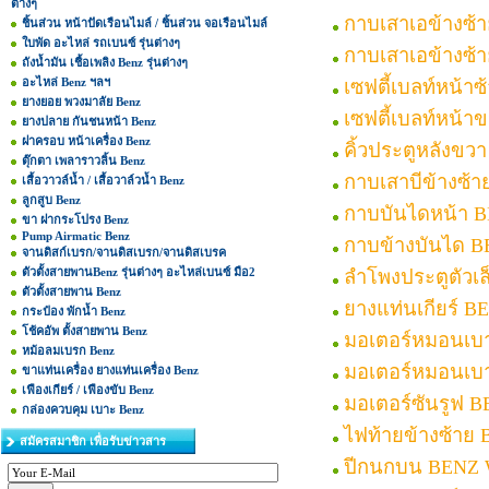
ต่างๆ
กาบเสาเอข้างซ้
ชิ้นส่วน หน้าปัดเรือนไมล์ / ชิ้นส่วน จอเรือนไมล์
ใบพัด อะไหล่ รถเบนซ์ รุ่นต่างๆ
กาบเสาเอข้างซ้
ถังน้ำมัน เชื้อเพลิง Benz รุ่นต่างๆ
อะไหล่ Benz ฯลฯ
เซฟตี้เบลท์หน้า
ยางยอย พวงมาลัย Benz
เซฟตี้เบลท์หน้
ยางปลาย กันชนหน้า Benz
ฝาครอบ หน้าเครื่อง Benz
คิ้วประตูหลังขว
ตุ๊กตา เพลาราวลิ้น Benz
กาบเสาบีข้างซ้
เสื้อวาวล์น้ำ / เสื้อวาล์วน้ำ Benz
ลูกสูบ Benz
กาบบันไดหน้า 
ขา ฝากระโปรง Benz
Pump Airmatic Benz
กาบข้างบันได 
จานดิสก์เบรก/จานดิสเบรก/จานดิสเบรค
ตัวตั้งสายพานBenz รุ่นต่างๆ อะไหล่เบนซ์ มือ2
ลำโพงประตูตัวเ
ตัวตั้งสายพาน Benz
ยางแท่นเกียร์ 
กระป๋อง พักน้ำ Benz
โช้คอัพ ตั้งสายพาน Benz
มอเตอร์หมอนเบ
หม้อลมเบรก Benz
มอเตอร์หมอนเบ
ขาแท่นเครื่อง ยางแท่นเครื่อง Benz
เฟืองเกียร์ / เฟืองขับ Benz
มอเตอร์ซันรูฟ 
กล่องควบคุม เบาะ Benz
ไฟท้ายข้างซ้าย
สมัครสมาชิก เพื่อรับข่าวสาร
ปีกนกบน BENZ 