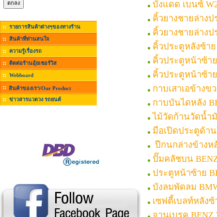
บังแดด เบนซ์ W
คิ้วยางชายล่าง
รายการสินค้าต่างๆของทางร้าน
คิ้วยางชายล่างป
สินค้าที่ท่านสนใจ
คิ้วประตูหลังซ้
ความรู้เรื่องรถ
คิ้วประตูหน้าซ้
ติดต่อร้านอุ้ยเซอร์วิส
คิ้วประตูหน้าซ้
Webboard
กาบเสาเอข้างข
สินค้าของเรา/Our Product
ข่าวสารแวดวง รถยนต์
กาบบันไดหลัง 
ไม้วัดก้านวัดน้ำ
มือเปิดประตูด้
ปีกนกล่างข้างห
ปั๊มคลัชบน BEN
ประตูหน้าซ้าย 
บังลมพัดลม BMW
เซฟตี้เบลท์หลัง
จานเบรค BENZ