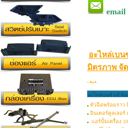
email
อะไหล่เบนซ
มิตรภาพ จัด
« Back
อะไหล่เบนซ์ แท้ มือ
หัวฉีดพร้อมราว บี
อินเตอร์คูลเลอร์
แอร์ปั้มเครื่อง 1