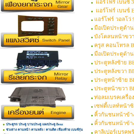
แอร์โฟร์ เบนซ์ 
แอร์โฟร์ เบนซ์ 
แอร์โฟร์ วอลโว่ 
มือเปิดประตูด้
บังโคลนหน้าขว
ครูส คอนโทรล 
มือเปิดประตูด้
ประตูหลังซ้าย 
ประตูหลังขวา B
ประตูหน้าซ้าย 
ประตูหน้าขวา 
ท่อลมเบรคเครื่
เซฟตี้เบลท์หน้า
คิ้วกันชนหน้าข้
คิ้วกันชนหน้าข
ประตูรถ ประตู บานประตู แผงประตู Benz
ช่วงล่าง คานหน้า คานหลัง / คานติด เฟืองท้าย เบนซ์รุ่น
คาลิเปอร์เบรคพ