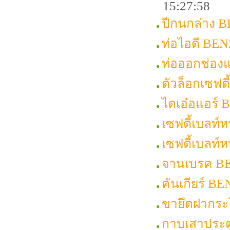
15:27:58
ปีกนกล่าง 
ท่อไอดี BEN
ท่อออกช่อง
ตัวล็อกเซฟต
ไดเอ๋อแอร์
เซฟตี้เบลท์
เซฟตี้เบลท
จานเบรค B
คันเกียร์ B
ขายึดฝากระ
กาบเสาประต