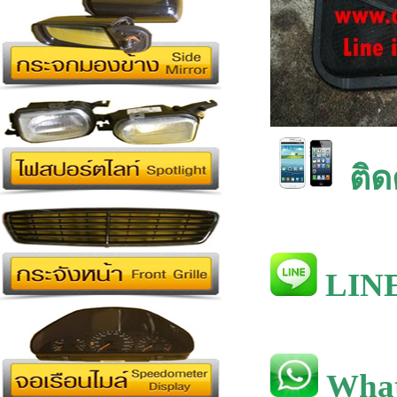
ติด
LINE
What