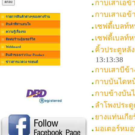
กาบเสาเอข้
กาบเสาเอข้
รายการสินค้าต่างๆของทางร้าน
เซฟตี้เบลท์
สินค้าที่ท่านสนใจ
ความรู้เรื่องรถ
เซฟตี้เบลท
ติดต่อร้านอุ้ยเซอร์วิส
Webboard
คิ้วประตูหล
สินค้าของเรา/Our Product
13:13:38
ข่าวสารแวดวง รถยนต์
กาบเสาบีข้
กาบบันไดห
กาบข้างบัน
ลำโพงประตู
ยางแท่นเกี
มอเตอร์หมอ