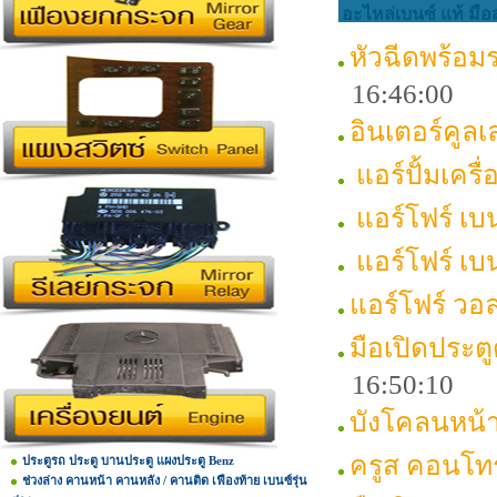
อะไหล่เบนซ์ แท้ มือ
หัวฉีดพร้อมรา
16:46:00
อินเตอร์คูล
แอร์ปั้มเครื
แอร์โฟร์ เบ
แอร์โฟร์ เบ
แอร์โฟร์ วอล
มือเปิดประ
16:50:10
บังโคลนหน
ครูส คอนโ
ประตูรถ ประตู บานประตู แผงประตู Benz
ช่วงล่าง คานหน้า คานหลัง / คานติด เฟืองท้าย เบนซ์รุ่น