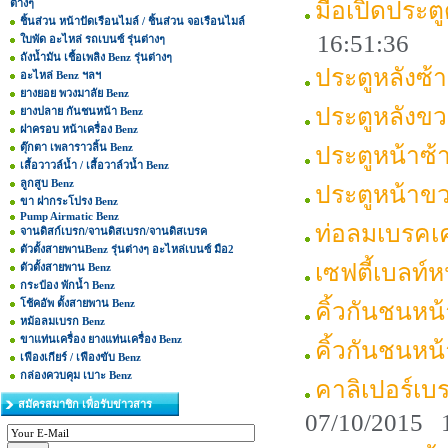
ต่างๆ
มือเปิดประต
ชิ้นส่วน หน้าปัดเรือนไมล์ / ชิ้นส่วน จอเรือนไมล์
16:51:36
ใบพัด อะไหล่ รถเบนซ์ รุ่นต่างๆ
ถังน้ำมัน เชื้อเพลิง Benz รุ่นต่างๆ
ประตูหลังซ
อะไหล่ Benz ฯลฯ
ยางยอย พวงมาลัย Benz
ประตูหลังข
ยางปลาย กันชนหน้า Benz
ฝาครอบ หน้าเครื่อง Benz
ตุ๊กตา เพลาราวลิ้น Benz
ประตูหน้าซ
เสื้อวาวล์น้ำ / เสื้อวาล์วน้ำ Benz
ลูกสูบ Benz
ประตูหน้าข
ขา ฝากระโปรง Benz
Pump Airmatic Benz
ท่อลมเบรคเ
จานดิสก์เบรก/จานดิสเบรก/จานดิสเบรค
ตัวตั้งสายพานBenz รุ่นต่างๆ อะไหล่เบนซ์ มือ2
เซฟตี้เบลท์
ตัวตั้งสายพาน Benz
กระป๋อง พักน้ำ Benz
โช้คอัพ ตั้งสายพาน Benz
คิ้วกันชนหน
หม้อลมเบรก Benz
ขาแท่นเครื่อง ยางแท่นเครื่อง Benz
คิ้วกันชนห
เฟืองเกียร์ / เฟืองขับ Benz
กล่องควบคุม เบาะ Benz
คาลิเปอร์เ
สมัครสมาชิก เพื่อรับข่าวสาร
07/10/2015 