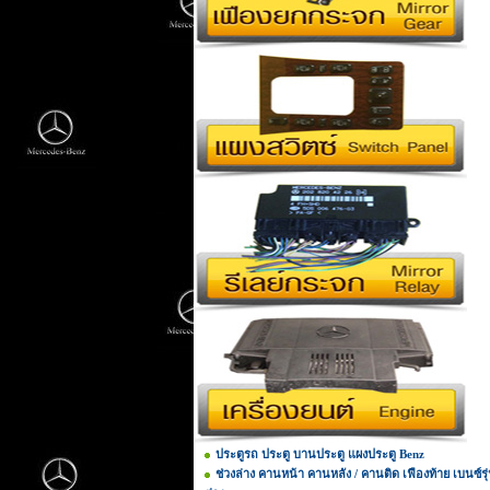
ประตูรถ ประตู บานประตู แผงประตู Benz
ช่วงล่าง คานหน้า คานหลัง / คานติด เฟืองท้าย เบนซ์รุ