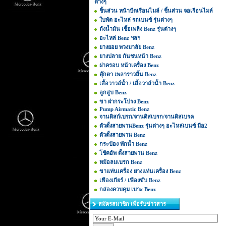
ต่างๆ
ชิ้นส่วน หน้าปัดเรือนไมล์ / ชิ้นส่วน จอเรือนไมล์
ใบพัด อะไหล่ รถเบนซ์ รุ่นต่างๆ
ถังน้ำมัน เชื้อเพลิง Benz รุ่นต่างๆ
อะไหล่ Benz ฯลฯ
ยางยอย พวงมาลัย Benz
ยางปลาย กันชนหน้า Benz
ฝาครอบ หน้าเครื่อง Benz
ตุ๊กตา เพลาราวลิ้น Benz
เสื้อวาวล์น้ำ / เสื้อวาล์วน้ำ Benz
ลูกสูบ Benz
ขา ฝากระโปรง Benz
Pump Airmatic Benz
จานดิสก์เบรก/จานดิสเบรก/จานดิสเบรค
ตัวตั้งสายพานBenz รุ่นต่างๆ อะไหล่เบนซ์ มือ2
ตัวตั้งสายพาน Benz
กระป๋อง พักน้ำ Benz
โช้คอัพ ตั้งสายพาน Benz
หม้อลมเบรก Benz
ขาแท่นเครื่อง ยางแท่นเครื่อง Benz
เฟืองเกียร์ / เฟืองขับ Benz
กล่องควบคุม เบาะ Benz
สมัครสมาชิก เพื่อรับข่าวสาร