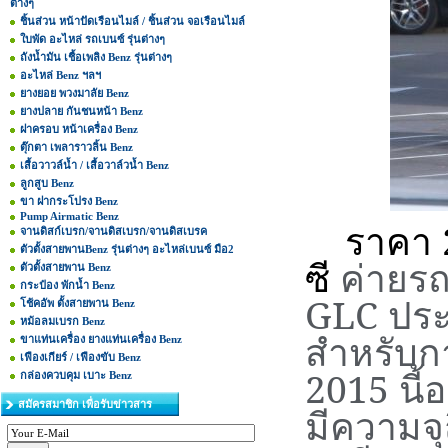
ต่างๆ
ชิ้นส่วน หน้าปัดเรือนไมล์ / ชิ้นส่วน จอเรือนไมล์
ใบพัด อะไหล่ รถเบนซ์ รุ่นต่างๆ
ถังน้ำมัน เชื้อเพลิง Benz รุ่นต่างๆ
อะไหล่ Benz ฯลฯ
ยางยอย พวงมาลัย Benz
ยางปลาย กันชนหน้า Benz
ฝาครอบ หน้าเครื่อง Benz
ตุ๊กตา เพลาราวลิ้น Benz
เสื้อวาวล์น้ำ / เสื้อวาล์วน้ำ Benz
ลูกสูบ Benz
ขา ฝากระโปรง Benz
Pump Airmatic Benz
ราคา
จานดิสก์เบรก/จานดิสเบรก/จานดิสเบรค
ตัวตั้งสายพานBenz รุ่นต่างๆ อะไหล่เบนซ์ มือ2
ซี
ค่ายรถ
ตัวตั้งสายพาน Benz
กระป๋อง พักน้ำ Benz
GLC
ประ
โช้คอัพ ตั้งสายพาน Benz
หม้อลมเบรก Benz
สำหรับกา
ขาแท่นเครื่อง ยางแท่นเครื่อง Benz
เฟืองเกียร์ / เฟืองขับ Benz
2015
นี้
กล่องควบคุม เบาะ Benz
สมัครสมาชิก เพื่อรับข่าวสาร
มีความจุ