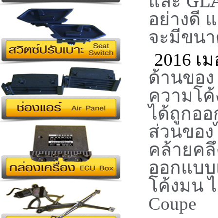
และ
GLA
อย่างดี
จะมีขนาด
2016
เม
ด้านขอ
ความโค้
ได้ถูกอ
ส่วนของ
คล้ายคลึ
ออกแบบเ
โค้งมน 
Coupe