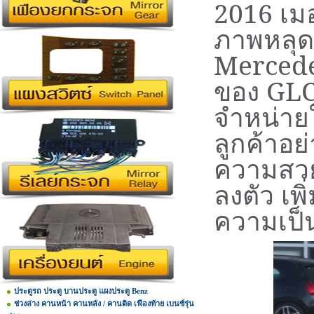
2016
เมอ
ภาพหลุด
Merced
ของ
GL
จำหน่าย
ลูกค้าอย
ความสวย
ลงตัว เพ
ความเป
ประตูรถ ประตู บานประตู แผงประตู Benz
ช่วงล่าง คานหน้า คานหลัง / คานติด เฟืองท้าย เบนซ์รุ่น