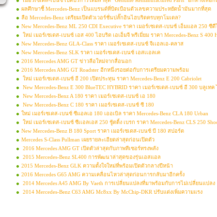
เมอร์เซเดส-เบนซ์ เปิดบริการใหม่ล่าสุด “Genuine Remanufactured Parts” อีกทางเลือกท
ผลศึกษาชี้ Mercedes-Benz เป็นแบรนด์ที่บิดเบือนตัวเลขความประหยัดน้ำมันมากที่สุด
ลือ Mercedes-Benz เตรียมเปิดตัวเวอร์ชั่นปลั๊กอินไฮบริดครบทุกโมเดล?
New Mercedes-Benz ML 250 CDI Executive ราคา เมอร์เซเดส-เบนซ์ เอ็มแอล 250 ซีดีไ
ใหม่ เมอร์เซเดส-เบนซ์ เอส 400 ไฮบริด เอเอ็มจี พรีเมี่ยม ราคา Mercedes-Benz S 
New Mercedes-Benz GLA-Class ราคา เมอร์เซเดส-เบนซ์ จีเเอลเอ-คลาส
New Mercedes-Benz SLK ราคา เมอร์เซเดส-เบนซ์ เอสเเอลเค
2016 Mercedes AMG GT ข่าวลือใหม่จากสื่อนอก
2016 Mercedes AMG GT Roadster อีกหนึ่งรอยต่อกับการเตรียมความพร้อม
ใหม่ เมอร์เซเดส-เบนซ์ อี 200 เปิดประทุน ราคา Mercedes-Benz E 200 Cabriolet
New Mercedes-Benz E 300 BlueTEC HYBRID ราคา เมอร์เซเดส-เบนซ์ อี 300 บลูเทค 
New Mercedes-Benz A 180 ราคา เมอร์เซเดส-เบนซ์ เอ 180
New Mercedes-Benz C 180 ราคา เมอร์เซเดส-เบนซ์ ซี 180
ใหม่ เมอร์เซเดส-เบนซ์ ซีแอลเอ 180 เออเบิล ราคา Mercedes-Benz CLA 180 Urban
ใหม่ เมอร์เซเดส-เบนซ์ ซีเเอลเอส 250 ชู้ตติ้ง เบรก ราคา Mercedes-Benz CLS 250 Sho
New Mercedes-Benz B 180 Sport ราคา เมอร์เซเดส-เบนซ์ บี 180 สปอร์ต
Mercedes S-Class Pullman เผยรายละเอียดล่าสุดก่อนเปิดตัว
2016 Mercedes AMG GT เปิดตัวล่าสุดกับภาพทีเซอร์ทรงพลัง
2015 Mercedes-Benz SL400 การพัฒนาล่าสุดของรุ่นเอสแอล
2015 Mercedes-Benz GLK ความตั้งใจใหม่ที่พร้อมเปิดตัวกลางปีหน้า
2016 Mercedes G65 AMG ความเคลื่อนไหวล่าสุดก่อนการกลับมาอีกครั้ง
2014 Mercedes A45 AMG By Vaeth การเปลี่ยนแปลงที่มาพร้อมกับการไม่เปลี่ยนแปลง
2014 Mercedes-Benz C63 AMG Mc8xx By McChip-DKR ปรับแต่งเพิ่มความแรง