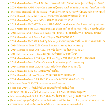
2020 Mercedes-Benz Truck ยืนยันแน่นอน ผลิตชัวร์กับรถกระบะรุ่นแรกพื้นฐานเดียวกับ
2020 Mercedes-AMG HyperCar ออกมาปฏิเสธข่าวแล้วสำหรับประธาน เกี่ยวกับการผลิ
Mercedes-Benz ผนึกกำลัง Nissan เตรียมผลิตรถกระบะเกรดพรีเมียมออกสู่ตลาดรถยนต์
2016 Mercedes-Benz GLE Coupe สวยแกร่งสไตล์สปอร์ตครอสโอเวอร์
2016 Mercedes-Maybach S-Class เปิดตัวอย่างเป็นทางการ
2015 Mercedes AMG GT Edition 1 อิดิชั่นที่ยังไม่ลงตัวแต่รอเติมเต็มความสมบูรณ์แบบ
2015 Mercedes-Benz CLS Night Package ประกาศศักดาด้วยแพคเกจใหม่ สวยเนี๊ยบเฉียบ
2015 Mercedes CLA Shooting Brake กับการประกาศอย่างเป็นทางการของสายพันธุ์
2016 Mercedes C450 Sport AMG Wagon อัพเดทภาพล่าสุด
2014 Mercedes AMG G63 6×6 By Mansory ความสมบุกสมบันที่มาพร้อมราคาไม่เป็นมิ
2014 Mercedes-Benz E250 Coupe Limited รถเเรงๆ ในราคาโดนๆ
2014 Mercedes-Benz C63 AMG 4.0 สปอร์ตหรูเเรง ในราคาน่าลอง
2014 Mercedes-Benz S-Class กับชุดเเต่งขั้นเทพในราคาโดนๆ
2014 Mercedes-Benz A250 Sport Edition Night สปอร์ตหรูในราคาเเสนโดนใจ
2014 Mercedes-Benz S-Class Convertible ชุดเเต่งหรูๆ กับราคาเเรงๆ
2014 Mercedes-Benz CLA 45 AMG สปอร์ตเเรงในราคาน่าสนใจ
2021 Mercedes-Benz SL เปิดประทุนโฉมใหม่
2015 Mercedes C-Class Wagon เตรียมเปิดตัวปลายปีที่เจนีวา
2014 Mercedes-Benz S 63 AMG Coupe เเรงสะใจในราคาเย้ายวนใจ
Mercedes-Benz CLK GTR รถเเรงราคาสุดร้อนเเรง
[Year End 2014] 7 คันนี้ที่พี่เลือก รถยนต์ที่เจ๋งที่สุดในปีนี้!!!
อร่ามมาเลย! Brabus โชว์ Mercedes-Benz S63 AMG ตัวถังสีทองสุดหรู
Mercedes-Maybach S600 เคาะราคาแล้วเริ่มต้น 187,841 ยูโรหรือ 7.6 ล้านบาท
[Interview] พูดคุยกับผู้บริหาร เมอร์เซเดส-เบนซ์ ไมเคิล เกรเว่ สรุปภาพรววมตลาดรถยนต
[TIME2014] 9 เรื่องที่น่าสนใจหลังปิดงานมหกรรมยานยนต์ ครั้งที่ 31