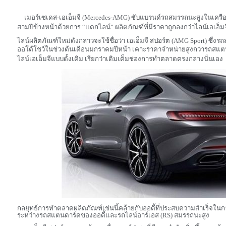
เมอร์เซเดส-เอเอ็มจี (
Mercedes-AMG)
ซับแบรนด์รถสมรรถนะสูงในเครือเ
สามปีข้างหน้าด้วยการ “แตกไลน์” ผลิตภัณฑ์ที่มีราคาถูกลงกว่าไลน์เอเอ็มจี
ไลน์ผลิตภัณฑ์ใหม่ดังกล่าวจะใช้ชื่อว่า เอเอ็มจี สปอร์ต (
AMG Sport)
ซึ่งรถ
ออโต้โชว์ในช่วงต้นเดือนมกราคมปีหน้า เคาะราคาจำหน่ายสูงกว่ารถสแ
ไลน์เอเอ็มจีแบบดั้งเดิม เรียกว่าเติมเต็มช่องการทำตลาดตรงกลางนั่นเอง
กลยุทธ์การทำตลาดผลิตภัณฑ์เช่นนี้คล้ายกับออดี้ที่ประสบความสำเร็จใน
ระหว่างรถสแตนดาร์ดของออดี้และรถไลน์อาร์เอส (
RS)
สมรรถนะสูง