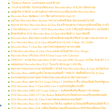
‘ใบเตย อาร์สยาม’ เมอร์เซเดส-เบนซ์ ซี 180
‘กระต่าย แม็กซิม’ กับรถเบนซ์ของเธอ Mercedes-Benz SLK200 เปิดประทุน
เผยผู้บริหาร BMW บางส่วนต้องการทำรถกระบะเพื่อแข่งกับ Mercedes-Benz
Mercedes-Benz ซุ่มพัฒนา A35 ซีดานตัวแรงแข่ง Audi S3
เผยโฉม Mercedes-Benz Sprinter รถแวนระดับพรีเมียม อัดแน่นเทคโนโลยี
ชมภาพ All New Mercedes-Benz A-Class น้องเล็กของค่าย ภายนอกรูปลักษณ์ใหม่ ภายใน
อาจมาพร้อมเบาะ 3 แถว ! 2020 Mercedes-Benz GLB ว่าที่เอสยูวี หลังคายาว รุ่นใหม่อี
ทีเซอร์ส่งท้าย 2018 Mercedes-Benz A-Class ก่อนเปิดตัว 2 กุมภาพันธ์นี้
Mercedes-Benz อัพเกรดระบบสั่งงานด้วยเสียงควบคุมฟังก์ชั่นอำนวยความสะดวกสบาย
New Mercedes-Benz GLA-Class พร้อมตัวแรง GLA45 4 Matic 381 แรงม้า
Mercedes-Benz V-Class Rise แตกไลน์รถตู้สุดหรูราคาประหยัด
พาชม Mercedes-Benz X-Class กระบะแต่งสวยโดยสำนัก Prior Design
Mercedes-Benz ปรับโฉม 2018 S-Class Coupe และ Cabriolet
TIME2017: พาชม Mercedes-Benz E300 Cabriolet AMG Dynamic รุ่นใหม่ กับค่าตัว 5.
เผยยอดจอง Mercedes-Benz EQ C ในนอร์เวย์กระฉูด 2,000 คัน
ชมภาพการออกแบบ พวงมาลัยใหม่ทั้ง 3 สไตล์ ของ Mercedes-Benz A-Class รุ่นใหม่ใน
Mercedes-Benz เผยข้อมูลอินโฟเทนเมนท์สุดล้ำ “MBUX” ติดตั้งครั้งแรกใน A-Class
ส่องรถสุดหรูของเหล่าซุปตาร์เมืองไทย แต่ละคันสวย เลิศ ไม่ธรรมดา !
Mercedes-Benz เผยภาพ CLS Coupe Edition 1 สปอร์ตมากขึ้น พร้อมเปิดตัวในสหรัฐอเมริ
2016 Mercedes-Benz V-Class AMG Line แวนสไตล์หรูที่แรงไม่ซ้ำ
2016 Mercedes-AMG C63 Coupe Edition 1 รุ่นพิเศษที่เหนือชั้นทุกการถ่ายทอด
2016 Mercedes-AMG GT S By Brabus พิเศษปรับปรุงใหม่ด้วยระบบเครื่องยนต์ทรงพลัง
2016 Mercedes Benz SL-Class รวมภาพขณะทดสอบก่อนเปิดตัว
2016 Mercedes-Benz GLC หลุดออกมาให้เห็น เผยสัดส่วนโค้งมนยิ่งขึ้นพร้อมเปิดตัวปี 2
่น
2015 Mercedes-Benz SLK เปลี่ยนใหม่อัพเกรดเครื่องยนต์และเกียร์ปรับเปลี่ยนลูกใหม่