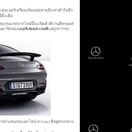
ดมเลอร์เตรียมเพิ่มยอดขายอีกเท่าตัวในอีก
ดั้งเดิม
สองรุ่นแรกจากไลน์นี้จะเปิดตัวที่งานดีทรอยท์
ตนดาร์ดของ
เมอร์เซเดส-เบนซ์
แต่ถูกกว่ารถ
การนำเสนอรถเอส-ไลน์ (
S-Line)
ที่อยู่ตรงกลาง