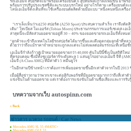
รถเอเอ็มจี สปอร์ตจะมาพร้อมเครื่องยนต์
6
สูบที่มีพละกำลังเพิ่มขึ้น มาพร
พร้อมการปรับปรุงแชสซีส์และระบบเบรกใหม่ อย่างไรก็ตาม เครื่องยนต์จะ
ไลน์เอเอ็มจีดั้งเดิมที่จะใช้เครื่องยนต์ผลิตด้วยมือแบบ “หนึ่งคนหนึ่งเครื่อ
“
เราเล็งเห็นว่าเอ
250
สปอร์ต (
A250 Sport)
ประสบความสำเร็จ เราจึงตัดส
เติม” โทเบียส โมเออร์ส (
Tobias Moers)
ประธานกรรมการเมอร์เซเดส-เอเอ็มจี
ล่าสุดนี้จะมีสัดส่วนยอดขายอยู่ที่
30 – 40%
ของยอดขายรถเอเอ็มจีทั้งหม
“
ลูกค้าจะเข้าถึงเทคโนโลยีรถสปอร์ตได้มากขึ้นและดึงดูดกลุ่มลูกค้าที่ห
ด้วยว่าว่าถึงแม้ราคาจำหน่ายจะถูกลงแต่จะไม่ส่งผลต่อสมรรถนะที่เหนือชั
เอเอ็มจีกำลังก้าวสู่เป้าหมายยอดขายกว่า
40,000
คันในปีนี้ซึ่งเป็นสถิติ
ที่ครอบคลุม ซึ่งมีทั้งซูเปอร์คาร์ระดับทะลุ
1
แสนยูโรอย่างเอเอ็มจี จีที (
AMG
เอ็มจี (
A-Class AMG)
ที่มีค่าตัว
5
หมื่นยูโร
“
ในอีกสามปีข้างหน้า เราต้องการเพิ่มยอดขายขึ้นอีกเท่าตัวจากในปี
2013
เมื่อผู้สื่อข่าวถามว่าพวกเขาจะต่อสู้กับพอร์ชที่มียอดขายมากกว่าถึงสี่เท่า
แข่งขันในด้านยอดขาย แต่เราต้องการแข่งขันในด้านชื่อเสียงและการรับร
บทความจากเว็บ
autospinn.com
« Back
ข่าวสาร แวดวง รถยนต์ / Car News
Mercedes-AMG SL 55 4MATIC+
Mercedes-AMG GLE 53