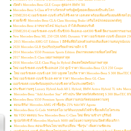
เปิดตัว Mercedes-Benz GLE Coupe คู่ต่อกร BMW X6
Mercedes-Benz S-Class คว้ารางวัลรถสำหรับผู้หญิงยอดเยี่ยมแห่งปีระดับโลก
[TIME2014] เมอร์เซเดส-เบนซ์ เสริมไล์ซี-คลาส เอสเตท พร้อมเพิ่มเครื่องยนต์ดีเซลไฮบ
สวยเซ็กซี่! Mercedes-Benz CLA-Class Shooting Brake เสริมไลน์รถคอมแพกต์หรู
Mercedes-Benz อาจขยายไลน์ Maybach ถ้าได้เสียงตอบรับดี
[TIME2014] เมอร์เซเดส-เบนซ์ เข็นซี300-จีแอลเอ-เอส300 ซีเคดี ยึดงานมหกรรมยาน
New Mercedes-Benz ML 250 CDI AMG Dynamic ราคา เมอร์เซเดส-เบนซ์ เอ็มแอล 250 ซ
2015 Mercedes AMG GT Edition 1 อิดิชั่นที่ยังไม่ลงตัวแต่รอเติมเต็มความสมบูรณ์แบบ
2020 Mercedes GLB รุ่นปรับปรุงเตรียมจำหน่ายอีก 6 ปี
2014 Mercedes S550 Premium Sports Edition อัพเกรดแพคเกจเพิ่มสไตล์ใหม่
2017 Mercedes E-Class เผยภาพหลุดล่าสุด
2016 Mercedes GLE-Class Plug-In Hybrid อัพเดทใหม่พร้อมภาพล่าสุด
ใหม่ เมอร์เซเดส-เบนซ์ ซีเเอลเอส 250 คูเป้ ราคา Mercedes-Benz CLS 250 Coupe
ใหม่ เมอร์เซเดส-เบนซ์ เอส 300 บลูเทค ไฮบริด ราคา Mercedes-Benz S 300 BlueTE
ใหม่ เมอร์เซเดส-เบนซ์ จีเเอล-คลาส ราคา Mercedes-Benz GL-Class
เมอร์เซเดส-เบนซ์พร้อมลุยประกอบซี-คลาสในประเทศปีหน้า
ประชันความหรู Luxury Hybrid Audi A8 L Hybrid, BMW Active Hybrid 7L และ Merced
Mercedes-Benz “Add Another Star” สร้างประวัติศาสตร์ส่งทัพรถหรู S 300 BlueTEC H
Mercedes-Benz S550 Premium Sports เติมความสปอร์ตต่อยอดความหรู
คอนเฟิร์ม! Mercedes-AMG เข้าซื้อหุ้น 25% ของ MV Agusta
Mercedes-Benz G-Code รถครอสโอเวอร์ต้นแบบพลังไฟฟ้าเชื้อเพลิงไฮโดรเจน
ชม VDO ทดสอบ New Mercedes-Benz C-Class ใหม่ ที่สนามช้างฯ บุรีรัมย์
ซูเปอร์ลักชัวรี่ Mercedes-Maybach S600 เผยโฉมความหรูก่อนเปิดตัวที่อเมริกา
Mercedes-Benz คอนเฟิร์มนโยบายปรับเปลี่ยน “ชื่อรุ่น” เพิ่มความชัดเจน