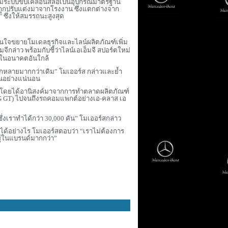
้อมระบบขับเคลื่อนสี่ล้อเป็นอุปกรณ์มาตรฐาน
ถูกปรับแต่งมาจากโรงงาน ซึ่งแตกต่างจาก
ง” ซึ่งให้สมรรถนะสูงสุด
ินใจขยายโมเดลธุรกิจและไลน์ผลิตภัณฑ์เพิ่ม
กล่าว พร้อมกับชี้ว่าไลน์เอเอ็มจี สปอร์ตใหม่
ดในอนาคตอันใกล้
ลากหลายมากกว่าเดิม” โมเออร์ส กล่าวและย้ำ
้นอย่างแน่นอน
ใหม่ โดยได้อานิสงค์มาจากการทำตลาดผลิตภัณฑ์
 GT)
ไปจนถึงรถคอมแพกต์อย่างเอ-คลาส เอ
ซึ่งเราทำได้กว่า
30,000
คัน” โมเออร์สกล่าว
ตัวได้อย่างไร โมเออร์สตอบว่า “เราไม่ต้องการ
ู้ในแบรนด์มากกว่า”