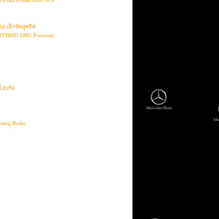
ี่ช่วยประหยัดได้ถึง 30%
อ เอ็กซ์คลูทรีฟ
400 HYBRID AMG Premium
ไฮบริด
oting Brake