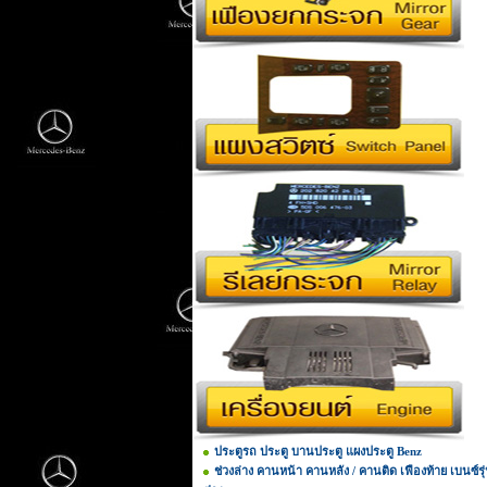
ประตูรถ ประตู บานประตู แผงประตู Benz
ช่วงล่าง คานหน้า คานหลัง / คานติด เฟืองท้าย เบนซ์รุ