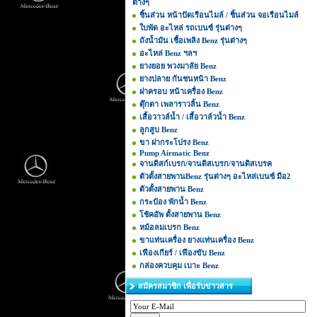
ต่างๆ
ชิ้นส่วน หน้าปัดเรือนไมล์ / ชิ้นส่วน จอเรือนไมล์
ใบพัด อะไหล่ รถเบนซ์ รุ่นต่างๆ
ถังน้ำมัน เชื้อเพลิง Benz รุ่นต่างๆ
อะไหล่ Benz ฯลฯ
ยางยอย พวงมาลัย Benz
ยางปลาย กันชนหน้า Benz
ฝาครอบ หน้าเครื่อง Benz
ตุ๊กตา เพลาราวลิ้น Benz
เสื้อวาวล์น้ำ / เสื้อวาล์วน้ำ Benz
ลูกสูบ Benz
ขา ฝากระโปรง Benz
Pump Airmatic Benz
จานดิสก์เบรก/จานดิสเบรก/จานดิสเบรค
ตัวตั้งสายพานBenz รุ่นต่างๆ อะไหล่เบนซ์ มือ2
ตัวตั้งสายพาน Benz
กระป๋อง พักน้ำ Benz
โช้คอัพ ตั้งสายพาน Benz
หม้อลมเบรก Benz
ขาแท่นเครื่อง ยางแท่นเครื่อง Benz
เฟืองเกียร์ / เฟืองขับ Benz
กล่องควบคุม เบาะ Benz
สมัครสมาชิก เพื่อรับข่าวสาร