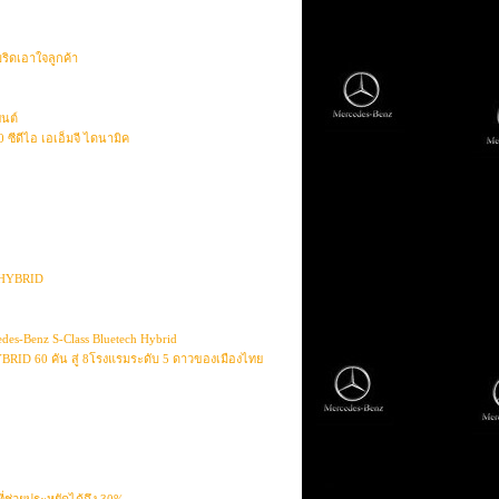
ริดเอาใจลูกค้า
ยนต์
ีดีไอ เอเอ็มจี ไดนามิค
C HYBRID
es-Benz S-Class Bluetech Hybrid
YBRID 60 คัน สู่ 8โรงแรมระดับ 5 ดาวของเมืองไทย