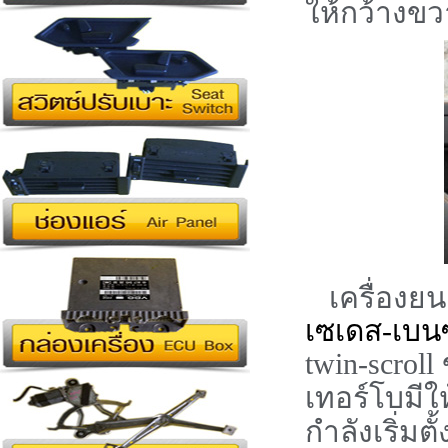
ให้กว้างขวา
เครื่องย
เซเดส-เบนซ
twin-scroll
เทอร์โบมี
กำลังเริ่มตั