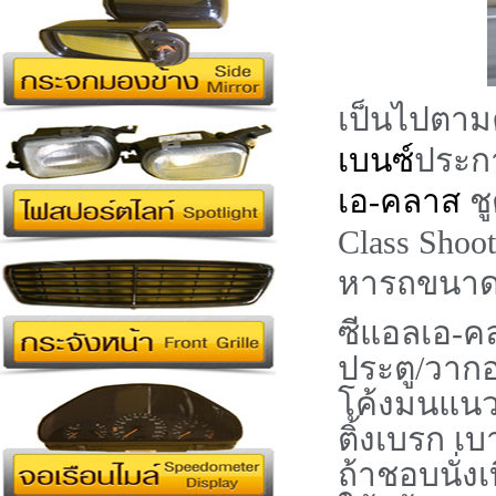
เป็นไปตามคำ
เบนซ์
ประก
เอ-คลาส
ชู
Class Shoo
หารถขนาด
ซีแอลเอ-คล
ประตู/วากอ
โค้งมนแนวเ
ติ้งเบรก เบ
ถ้าชอบนั่งเ