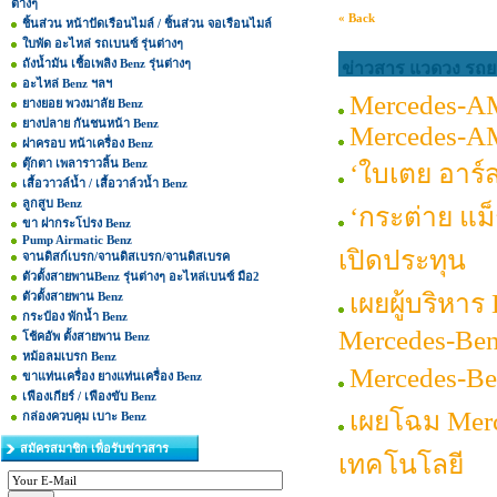
ต่างๆ
« Back
ชิ้นส่วน หน้าปัดเรือนไมล์ / ชิ้นส่วน จอเรือนไมล์
ใบพัด อะไหล่ รถเบนซ์ รุ่นต่างๆ
ถังน้ำมัน เชื้อเพลิง Benz รุ่นต่างๆ
ข่าวสาร แวดวง รถยน
อะไหล่ Benz ฯลฯ
Mercedes-A
ยางยอย พวงมาลัย Benz
ยางปลาย กันชนหน้า Benz
Mercedes-A
ฝาครอบ หน้าเครื่อง Benz
ตุ๊กตา เพลาราวลิ้น Benz
‘ใบเตย อาร์
เสื้อวาวล์น้ำ / เสื้อวาล์วน้ำ Benz
ลูกสูบ Benz
‘กระต่าย แม
ขา ฝากระโปรง Benz
Pump Airmatic Benz
เปิดประทุน
จานดิสก์เบรก/จานดิสเบรก/จานดิสเบรค
ตัวตั้งสายพานBenz รุ่นต่างๆ อะไหล่เบนซ์ มือ2
เผยผู้บริหา
ตัวตั้งสายพาน Benz
กระป๋อง พักน้ำ Benz
Mercedes-Be
โช้คอัพ ตั้งสายพาน Benz
หม้อลมเบรก Benz
Mercedes-Be
ขาแท่นเครื่อง ยางแท่นเครื่อง Benz
เฟืองเกียร์ / เฟืองขับ Benz
เผยโฉม Merc
กล่องควบคุม เบาะ Benz
สมัครสมาชิก เพื่อรับข่าวสาร
เทคโนโลยี