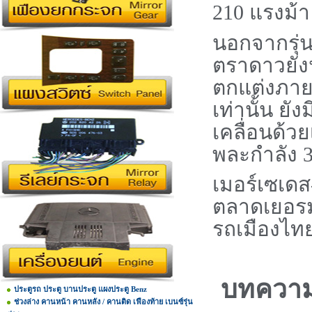
210
แรงม้า
นอกจากรุ่
ตราดาวยั
ตกแต่งภาย
เท่านั้น ยั
เคลื่อนด้ว
พละกำลัง
เมอร์เซเดส
ตลาดเยอรม
รถเมืองไทย
บทความ
ประตูรถ ประตู บานประตู แผงประตู Benz
ช่วงล่าง คานหน้า คานหลัง / คานติด เฟืองท้าย เบนซ์รุ่น