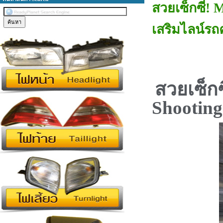
สวยเซ็กซี่!
เสริมไลน์ร
สวยเซ็กซ
Shootin