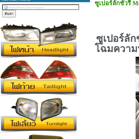
ซูเปอร์ลักชัวรี
ซูเปอร์ลักช
โฉมความหร