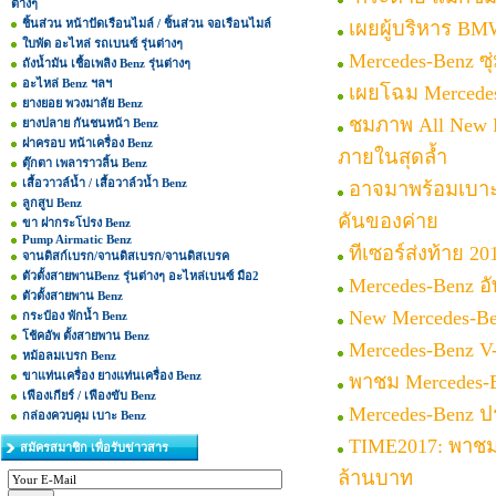
ต่างๆ
ชิ้นส่วน หน้าปัดเรือนไมล์ / ชิ้นส่วน จอเรือนไมล์
เผยผู้บริหาร BM
ใบพัด อะไหล่ รถเบนซ์ รุ่นต่างๆ
Mercedes-Benz ซ
ถังน้ำมัน เชื้อเพลิง Benz รุ่นต่างๆ
อะไหล่ Benz ฯลฯ
เผยโฉม Mercedes
ยางยอย พวงมาลัย Benz
ชมภาพ All New M
ยางปลาย กันชนหน้า Benz
ฝาครอบ หน้าเครื่อง Benz
ภายในสุดล้ำ
ตุ๊กตา เพลาราวลิ้น Benz
เสื้อวาวล์น้ำ / เสื้อวาล์วน้ำ Benz
อาจมาพร้อมเบาะ 3
ลูกสูบ Benz
คันของค่าย
ขา ฝากระโปรง Benz
Pump Airmatic Benz
ทีเซอร์ส่งท้าย 20
จานดิสก์เบรก/จานดิสเบรก/จานดิสเบรค
ตัวตั้งสายพานBenz รุ่นต่างๆ อะไหล่เบนซ์ มือ2
Mercedes-Benz 
ตัวตั้งสายพาน Benz
New Mercedes-Be
กระป๋อง พักน้ำ Benz
โช้คอัพ ตั้งสายพาน Benz
Mercedes-Benz V
หม้อลมเบรก Benz
ขาแท่นเครื่อง ยางแท่นเครื่อง Benz
พาชม Mercedes-B
เฟืองเกียร์ / เฟืองขับ Benz
Mercedes-Benz ป
กล่องควบคุม เบาะ Benz
TIME2017: พาชม M
สมัครสมาชิก เพื่อรับข่าวสาร
ล้านบาท