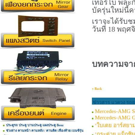
เทอร์โบ พละ
บัครุ่นใหม่นี
เราจะได้รับช
วันที่
18
พฤศจิ
บทความจาก
« Back
ข่าวสาร แวดวง รถยน
Mercedes-AMG S
Mercedes-AMG 
‘ใบเตย อาร์สยาม’
ประตูรถ ประตู บานประตู แผงประตู Benz
ช่วงล่าง คานหน้า คานหลัง / คานติด เฟืองท้าย เบนซ์รุ่น
‘กระต่าย แม็กซิ