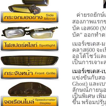
ค่ายรถยักษ์
สองภาพแรกขอ
บัค เอส
600 (
บัค” ออกทำตลา
เมอร์เซเดส-ม
คลาส
600
จะเ
ออโต้โชว์และ
เป็นการเจาะ
เมอร์เซเดส-เ
แข่งขันกับสอ
Ghost)
และเบน
ลักษณ์ภายนอ
เป็นพิเศษ เพิ
ขึ้น พร้อมปร