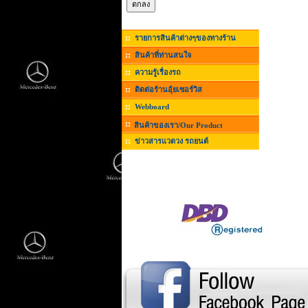
รายการสินค้าต่างๆของทางร้าน
สินค้าที่ท่านสนใจ
ความรู้เรื่องรถ
ติดต่อร้านอุ้ยเซอร์วิส
Webboard
สินค้าของเรา/Our Product
ข่าวสารแวดวง รถยนต์