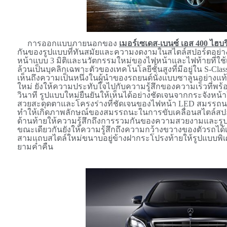
การออกแบบภายนอกของ
เมอร์เซเดส-เบนซ์ เอส
400
ไฮบริ
กันของรูปแบบที่ทันสมัยและความงดงามในสไตล์สปอร์ตอย่าง
หน้าแบบ
3
มิติและนวัตกรรมใหม่ของไฟหน้าและไฟท้ายที่ใช
ล้วนเป็นบุคลิกเฉพาะตัวของเทคโนโลยีชั้นสูงที่มีอยู่ใน
S-Clas
เห็นถึงความเป็นหนึ่งในผู้นำของรถยนต์นั่งแบบซาลูนอย่างแท้
ใหม่ ยังให้ความประทับใจไปกับความรู้สึกของความเร็วที่พร้
วินาที รูปแบบใหม่ยืนยันให้เห็นได้อย่างชัดเจนจากกระจังหน
สวยสะดุดตาและโครงร่างที่ชัดเจนของไฟหน้า
LED
สมรรถนะ
ทำให้เกิดภาพลักษณ์ของสมรรถนะในการขับเคลื่อนสไตล์สปอ
ด้านท้ายให้ความรู้สึกถึงการรวมกันของความสวยงามและร
ขณะเดียวกันยังให้ความรู้สึกถึงความกว้างขวางของตัวรถได้เ
สามแถบสไตล์ใหม่ขนาบอยู่ข้างฝากระโปรงท้ายให้รูปแบบพิเศษ
ยามค่ำคืน