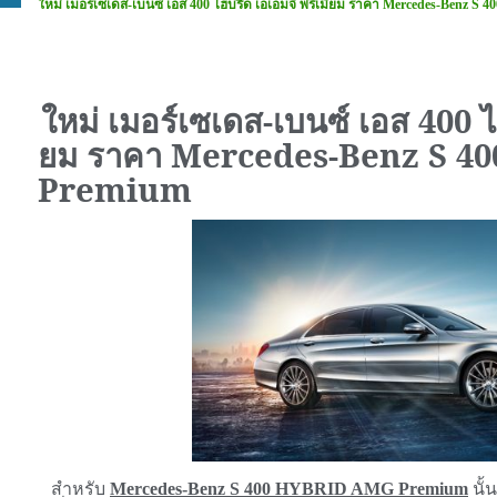
ใหม่ เมอร์เซเดส-เบนซ์ เอส 400 ไฮบริด เอเอ็มจี พรีเมี่ยม ราคา Mercedes-Benz
ใหม่ เมอร์เซเดส-เบนซ์ เอส
400
ไ
ยม ราคา
Mercedes-Benz S 4
Premium
สำหรับ
Mercedes-Benz S 400 HYBRID AMG Premium
นั