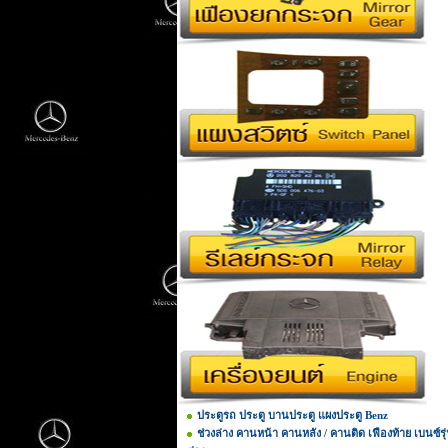
ประตูรถ ประตู บานประตู แผงประตู Benz
ช่วงล่าง คานหน้า คานหลัง / คานติด เฟืองท้าย เบนซ์รุ