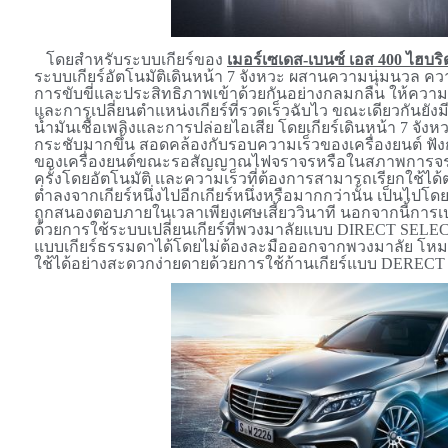
โดยสำหรับระบบเกียร์ของ
เมอร์เซเดส-เบนซ์ เอส
400
ไฮบริด
ระบบเกียร์อัตโนมัติเดินหน้า
7
จังหวะ ผสานความนุ่มนวล ค
การขับขี่และประสิทธิภาพเข้าด้วยกันอย่างกลมกลืน ให้ควา
และการเปลี่ยนตำแหน่งเกียร์ที่รวดเร็วฉับไว ขณะเดียวกันยั
น้ำมันเชื้อเพลิงและการปล่อยไอเสีย โดยเกียร์เดินหน้า
7
จังหว
กระชับมากขึ้น สอดคล้องกับรอบความเร็วของเครื่องยนต์ ฟัง
ของเครื่องยนต์ขณะรอสัญญาณไฟจราจรหรือในสภาพการจราจร
ครั้งโดยอัตโนมัติ เเละความเร็วที่ต้องการสามารถเรียกใช้ได
ต่ำลงจากเกียร์หนึ่งไปอีกเกียร์หนึ่งหรือมากกว่านั้น เป็นไปโ
ถูกสนองตอบภายในเวลาเพียงเศษเสี้ยววินาที นอกจากนี้การเปลี
ด้วยการใช้ระบบเปลี่ยนเกียร์ที่พวงมาลัยแบบ
DIRECT SELE
แบบเกียร์ธรรมดาได้โดยไม่ต้องละมือออกจากพวงมาลัย โหมด
ใช้ได้อย่างสะดวกง่ายดายด้วยการใช้ก้านเกียร์แบบ
DERECT