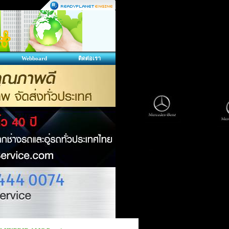
Webboard
ติดต่อเรา