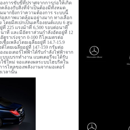
ของการขับขี่ที่ปราศจากการก่อให้เกิด
คล้องกับสิ่งที่จำเป็นต้องมีทั้งหมด
มมากยิ่งกว่าความต้องการ ระบบนี้
ตรต่อสภาพแวดล้อมอย่างมาก ทางเลือก
 โดยมีสเปกเป็นเครื่องยนต์เเบบ
6
สูบ
่ที่
225
เเรงม้าที่
6,500
รอบต่อนาที
นาที เเละมีอัตราส่วนกำลังอัดอยู่ที่
12
นอัตราเร่งจาก
0-100
กิโลเมตรต่อ
เชื้อเพลิงโดยเฉลี่ยอยู่ที่
14.7-15.9
โดยเฉลี่ยอยู่ที่
147-159
กรัมต่อ
ของมอเตอร์ไฟฟ้าได้รับกำลังไฟฟ้าจาก
่อระบบเบรกทำงาน แบตเตอรีจะได้รับ
ใช้ใหม่ จอแสดงผลระบบไฮบริดใน
ารไหลของพลังงานจากมอเตอร์
เวลานั้น