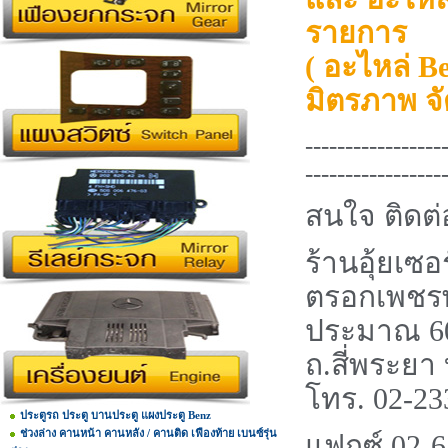
รายการ
( อะไหล่ 
มิตรภาพ จั
-----------------
-----------------
สนใจ ติดต
ร้านอุ้ยเซอร
ตรอกเพชรพ
ประมาณ
6
ถ.สี่พระยา
โทร.
02-23
ประตูรถ ประตู บานประตู แผงประตู Benz
ช่วงล่าง คานหน้า คานหลัง / คานติด เฟืองท้าย เบนซ์รุ่น
แฟกซ์
02-