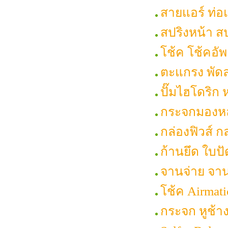
สายแอร์ ท่อแ
สปริงหน้า สป
โช้ค โช้คอัพ
ตะแกรง พัดล
ปั๊มไฮโดริก 
กระจกมองหลั
กล่องฟิวส์ ก
ก้านยึด ใบปั
จานจ่าย จาน
โช้ค Airmati
กระจก หูช้า