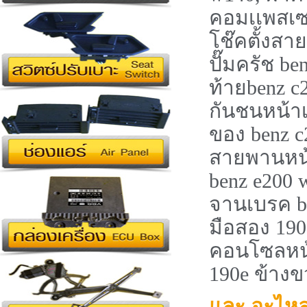
คอมเเพสเซอ
โช๊คตั้งสา
ปั๊มครัช b
ท้ายbenz c
กันชนหน้าเบ
ของ benz c
สายพานหน้
benz e200 
จานเบรค be
มือสอง 190
คอนโซลหน้
190e ข้างข
และ อะไหล่