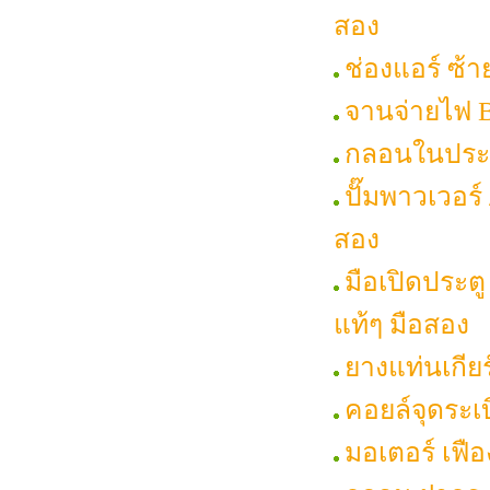
สอง
ช่องแอร์ ซ้า
จานจ่ายไฟ Be
กลอนในประตู
ปั๊มพาวเวอร์ 
สอง
มือเปิดประตู
แท้ๆ มือสอง
ยางแท่นเกียร
คอยล์จุดระเบ
มอเตอร์ เฟือ