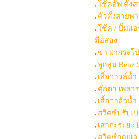
โช้คอัพ ตั้ง
ตัวตั้งสายพา
โช้ค / ปั๊มแ
มือสอง
ขา ฝากระโปร
ลูกสูบ Benz 
เสื้อวาวล์น้ำ
ตุ๊กตา เพลาร
เสื้อวาล์วน้
สวิตซ์ปรับเ
เสากะระยะ 
สวิตซ์กุญแ