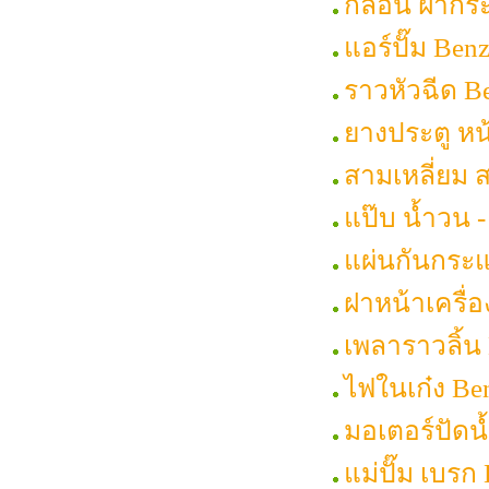
กลอน ฝากระโ
แอร์ปั๊ม Ben
ราวหัวฉีด Be
ยางประตู หน้
สามเหลี่ยม 
แป๊บ น้ำวน -
แผ่นกันกระแท
ฝาหน้าเครื่อ
เพลาราวลิ้น 
ไฟในเก๋ง Ben
มอเตอร์ปัดน้
แม่ปั๊ม เบรก