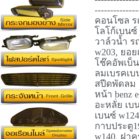
--------------
คอนโซล รถย
โลโก้เบนซ
วาล์วน้ำ ร
w203, ยอย
โช๊คอัพเบ็
ลมเบรคเบนซ
สปีดพัดลม
หน้า benz 
อะหลั่ย เบ
เบนซ์ w12
กาบประตู19
w140, ฝาคร