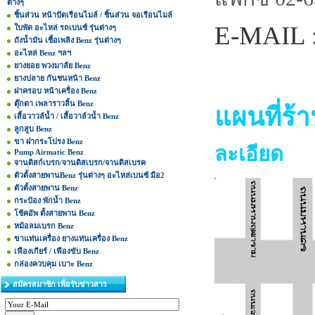
ต่างๆ
ชิ้นส่วน หน้าปัดเรือนไมล์ / ชิ้นส่วน จอเรือนไมล์
E-MAIL 
ใบพัด อะไหล่ รถเบนซ์ รุ่นต่างๆ
ถังน้ำมัน เชื้อเพลิง Benz รุ่นต่างๆ
อะไหล่ Benz ฯลฯ
ยางยอย พวงมาลัย Benz
ยางปลาย กันชนหน้า Benz
ฝาครอบ หน้าเครื่อง Benz
ตุ๊กตา เพลาราวลิ้น Benz
แผนที่ร้า
เสื้อวาวล์น้ำ / เสื้อวาล์วน้ำ Benz
ลูกสูบ Benz
ขา ฝากระโปรง Benz
ละเอียด
Pump Airmatic Benz
จานดิสก์เบรก/จานดิสเบรก/จานดิสเบรค
ตัวตั้งสายพานBenz รุ่นต่างๆ อะไหล่เบนซ์ มือ2
ตัวตั้งสายพาน Benz
กระป๋อง พักน้ำ Benz
โช้คอัพ ตั้งสายพาน Benz
หม้อลมเบรก Benz
ขาแท่นเครื่อง ยางแท่นเครื่อง Benz
เฟืองเกียร์ / เฟืองขับ Benz
กล่องควบคุม เบาะ Benz
สมัครสมาชิก เพื่อรับข่าวสาร