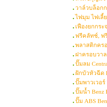
วาล์วบล็อก
ไฟมุม ไฟเลี
เฟืองยกกระ
ฟรีคลัทช์, 
พลาสติกครอบ
ฝาครอบวาลว์
ปั๊มลม Cent
ฝักบัวหัวฉี
ปั๊มพาวเวอร์
ปั๊มน้ำ Benz
ปั๊ม ABS Be