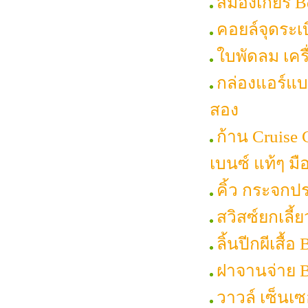
สมองเกียร์ B
คอยล์จุดระเ
ใบพัดลม เครื
กล่องแอร์แบค
สอง
ก้าน Cruise 
เบนซ์ แท้ๆ ม
คิ้ว กระจกปร
สวิสซ์ยกเลี้
ลิ้นปีกผีเสื้
ฝาจานจ่าย Be
วาวล์ เซ็นเซ