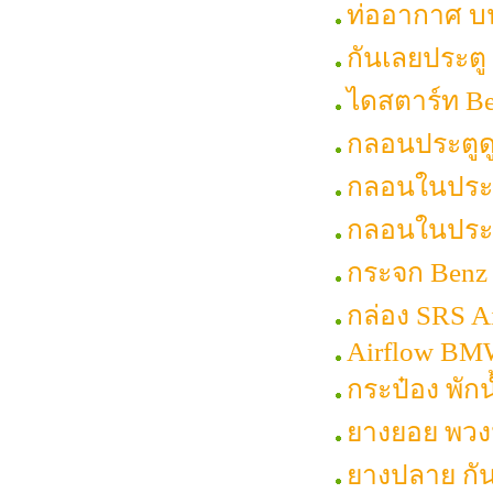
ท่ออากาศ บ
กันเลยประต
ไดสตาร์ท B
กลอนประตูด
กลอนในประต
กลอนในประต
กระจก Benz
กล่อง SRS A
Airflow B
กระป๋อง พักน
ยางยอย พวงม
ยางปลาย กัน