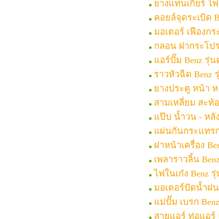
ยางแท่นเกียร์ ไฟ
คอยล์จุดระเบิด B
มอเตอร์ เฟืองกระ
กลอน ฝากระโปรงท
แอร์ปั๊ม Benz รุ่
ราวหัวฉีด Benz ร
ยางประตู หน้า หล
สามเหลี่ยม สะท้
แป๊บ น้ำวน - หลั
แผ่นกันกระแทรก ใ
ฝาหน้าเครื่อง Be
เพลาราวลิ้น Benz
ไฟในเก๋ง Benz รุ
มอเตอร์ปัดน้ำฝน 
แม่ปั๊ม เบรก Ben
สายแอร์ ท่อแอร์ 