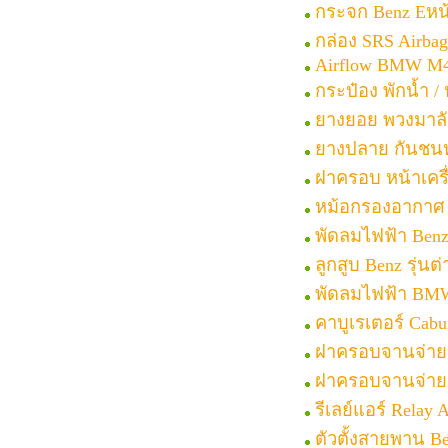
กระจก Benz Eหน
กล่อง SRS Airba
Airflow BMW M
กระป๋อง พักน้ำ /
ยางยอย พวงมาลัย
ยางปลาย กันชนหน
ฝาครอบ หน้าเครื่
หม้อกรองอากาศ B
พัดลมไฟฟ้า Ben
ลูกสูบ Benz รุ่น
พัดลมไฟฟ้า BMWร
คาบูเรเตอร์ Cabu
ฝาครอบจานจ่าย 
ฝาครอบจานจ่าย B
รีเลย์แอร์ Relay 
ตัวตั้งสายพาน B