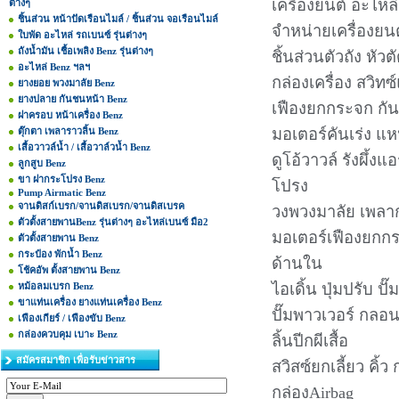
เครื่องยนต์ อะไหล
ต่างๆ
ชิ้นส่วน หน้าปัดเรือนไมล์ / ชิ้นส่วน จอเรือนไมล์
จำหน่ายเครื่องย
ใบพัด อะไหล่ รถเบนซ์ รุ่นต่างๆ
ถังน้ำมัน เชื้อเพลิง Benz รุ่นต่างๆ
ชิ้นส่วนตัวถัง หัวต
อะไหล่ Benz ฯลฯ
กล่องเครื่อง สวิทซ
ยางยอย พวงมาลัย Benz
ยางปลาย กันชนหน้า Benz
เฟืองยกกระจก กัน
ฝาครอบ หน้าเครื่อง Benz
มอเตอร์คันเร่ง แห
ตุ๊กตา เพลาราวลิ้น Benz
เสื้อวาวล์น้ำ / เสื้อวาล์วน้ำ Benz
ดูโอ้วาวล์ รังผึ้
ลูกสูบ Benz
ขา ฝากระโปรง Benz
โปรง
Pump Airmatic Benz
จานดิสก์เบรก/จานดิสเบรก/จานดิสเบรค
วงพวงมาลัย เพลาก
ตัวตั้งสายพานBenz รุ่นต่างๆ อะไหล่เบนซ์ มือ2
มอเตอร์เฟืองยกกระ
ตัวตั้งสายพาน Benz
กระป๋อง พักน้ำ Benz
ด้านใน
โช้คอัพ ตั้งสายพาน Benz
ไอเดิ้น ปุ่มปรับ ป
หม้อลมเบรก Benz
ขาแท่นเครื่อง ยางแท่นเครื่อง Benz
ปั๊มพาวเวอร์ กลอน
เฟืองเกียร์ / เฟืองขับ Benz
กล่องควบคุม เบาะ Benz
ลิ้นปีกผีเสื้อ
สมัครสมาชิก เพื่อรับข่าวสาร
สวิสซ์ยกเลี้ยว คิ
กล่องAirbag