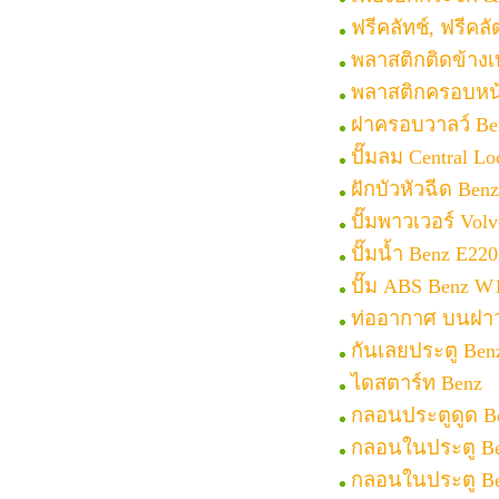
ฟรีคลัทช์, ฟรีคล
พลาสติกติดข้างเ
พลาสติกครอบหน้า
ฝาครอบวาลว์ Ben
ปั๊มลม Central L
ฝักบัวหัวฉีด Be
ปั๊มพาวเวอร์ Vol
ปั๊มน้ำ Benz E220
ปั๊ม ABS Benz W
ท่ออากาศ บนฝาว
กันเลยประตู Be
ไดสตาร์ท Benz
กลอนประตูดูด B
กลอนในประตู Be
กลอนในประตู Be