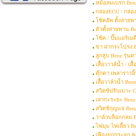
หม้อลมเบรก Benz
กล่องECU / กล่อง
โช้คอัพ ตั้งสายพ
ตัวตั้งสายพาน Be
โช้ค / ปั๊มแอร์เม
ขา ฝากระโปรง Be
ลูกสูบ Benz รุ่น
เสื้อวาวล์น้ำ / เ
ตุ๊กตา เพลาราวลิ
เสื้อวาล์วน้ำ Be
สวิตซ์ปรับเบาะ 
เสากะระยะ Benz
สวิตซ์กุญแจ Ben
วาล์วบล็อกกลม B
ไฟมุม ไฟเลี้ยว B
เฟืองยกกระจก &