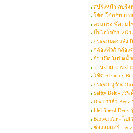
สปริงหน้า สปริงห
โช้ค โช้คอัพ บาล
ตะแกรง พัดลมไฟฟ
ปั๊มไฮโดริก หน้า
กระจกมองหลัง Be
กล่องฟิวส์ กล่องค
ก้านยึด ใบปัดน้ำ
จานจ่าย จานจ่าย
โช้ค Airmatic Be
กระจก หูช้าง กร
Selfty Belt - เซฟ
Dual วาล์ว Benz 
Idel Speed Benz 
Blower Air - โบเว
ช่องลมแอร์ Benz 