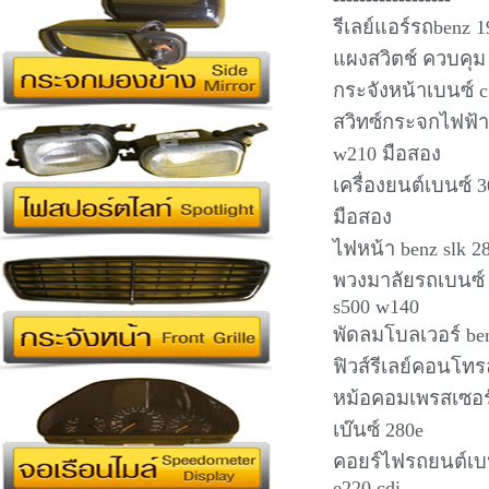
รีเลย์แอร์รถbenz 
แผงสวิตช์ ควบคุม 
กระจังหน้าเบนซ์ c
สวิทซ์กระจกไฟฟ้า
w210 มือสอง
เครื่องยนต์เบนซ์ 3
มือสอง
ไฟหน้า benz slk 2
พวงมาลัยรถเบนซ์ 
s500 w140
พัดลมโบลเวอร์ ben
ฟิวส์รีเลย์คอนโทร
หม้อคอมเพรสเซอร์แ
เบ๊นซ์ 280e
คอยร์ไฟรถยนต์เบนซ
e220 cdi