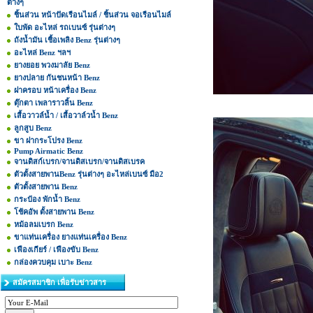
ต่างๆ
ชิ้นส่วน หน้าปัดเรือนไมล์ / ชิ้นส่วน จอเรือนไมล์
ใบพัด อะไหล่ รถเบนซ์ รุ่นต่างๆ
ถังน้ำมัน เชื้อเพลิง Benz รุ่นต่างๆ
อะไหล่ Benz ฯลฯ
ยางยอย พวงมาลัย Benz
ยางปลาย กันชนหน้า Benz
ฝาครอบ หน้าเครื่อง Benz
ตุ๊กตา เพลาราวลิ้น Benz
เสื้อวาวล์น้ำ / เสื้อวาล์วน้ำ Benz
ลูกสูบ Benz
ขา ฝากระโปรง Benz
Pump Airmatic Benz
จานดิสก์เบรก/จานดิสเบรก/จานดิสเบรค
ตัวตั้งสายพานBenz รุ่นต่างๆ อะไหล่เบนซ์ มือ2
ตัวตั้งสายพาน Benz
กระป๋อง พักน้ำ Benz
โช้คอัพ ตั้งสายพาน Benz
หม้อลมเบรก Benz
ขาแท่นเครื่อง ยางแท่นเครื่อง Benz
เฟืองเกียร์ / เฟืองขับ Benz
กล่องควบคุม เบาะ Benz
สมัครสมาชิก เพื่อรับข่าวสาร