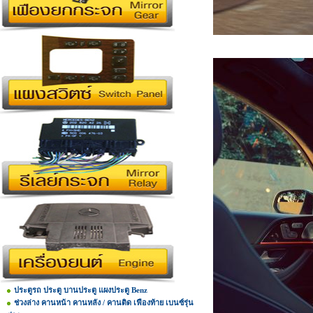
ประตูรถ ประตู บานประตู แผงประตู Benz
ช่วงล่าง คานหน้า คานหลัง / คานติด เฟืองท้าย เบนซ์รุ่น