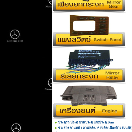
ประตูรถ ประตู บานประตู แผงประตู Benz
ช่วงล่าง คานหน้า คานหลัง / คานติด เฟืองท้าย เบนซ์รุ