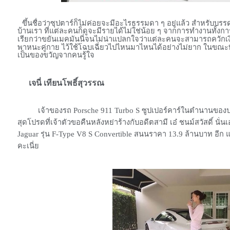
ขึ้นชื่อว่าซุปตาร์ก็ไม่ค่อยจะมีอะไรธรรมดา ๆ อยู่แล้ว สำหรับบ
บ้านเรา ที่แต่ละคนก็ดูจะมีรายได้ไม่ใช่น้อย ๆ จากการทำงานทั้งการแ
เรียกว่าขยันเมคมันนี่จนไม่น่าแปลกใจว่าแต่ละคนจะสามารถควักเง
พาหนะคู่กาย ไว้ใช้โฉบเฉี่ยวไปไหนมาไหนได้อย่างไม่ยาก ในขณะที
เป็นของขวัญจากคนรู้ใจ
เจนี่ เทียนโพธิ์สุวรรณ
เจ้าของรถ Porsche 911 Turbo S ซูปเปอร์คาร์ในตำนานของปอร์
สุดโปรดที่เจ้าตัวขอคืนหลังหย่าร้างกับอดีตสามี เอ๋ ชนม์สวัสดิ์ นั่น
Jaguar รุ่น F-Type V8 S Convertible สนนราคา 13.9 ล้านบาท อีก
คะเนี่ย