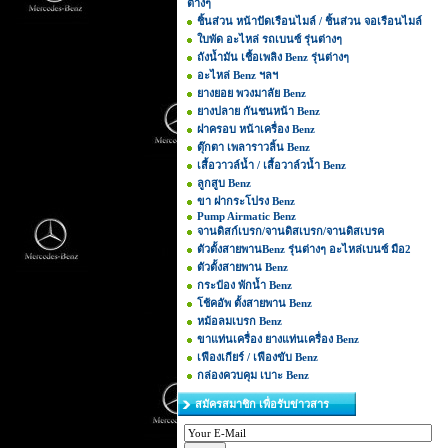
ต่างๆ
ชิ้นส่วน หน้าปัดเรือนไมล์ / ชิ้นส่วน จอเรือนไมล์
ใบพัด อะไหล่ รถเบนซ์ รุ่นต่างๆ
ถังน้ำมัน เชื้อเพลิง Benz รุ่นต่างๆ
อะไหล่ Benz ฯลฯ
ยางยอย พวงมาลัย Benz
ยางปลาย กันชนหน้า Benz
ฝาครอบ หน้าเครื่อง Benz
ตุ๊กตา เพลาราวลิ้น Benz
เสื้อวาวล์น้ำ / เสื้อวาล์วน้ำ Benz
ลูกสูบ Benz
ขา ฝากระโปรง Benz
Pump Airmatic Benz
จานดิสก์เบรก/จานดิสเบรก/จานดิสเบรค
ตัวตั้งสายพานBenz รุ่นต่างๆ อะไหล่เบนซ์ มือ2
ตัวตั้งสายพาน Benz
กระป๋อง พักน้ำ Benz
โช้คอัพ ตั้งสายพาน Benz
หม้อลมเบรก Benz
ขาแท่นเครื่อง ยางแท่นเครื่อง Benz
เฟืองเกียร์ / เฟืองขับ Benz
กล่องควบคุม เบาะ Benz
สมัครสมาชิก เพื่อรับข่าวสาร