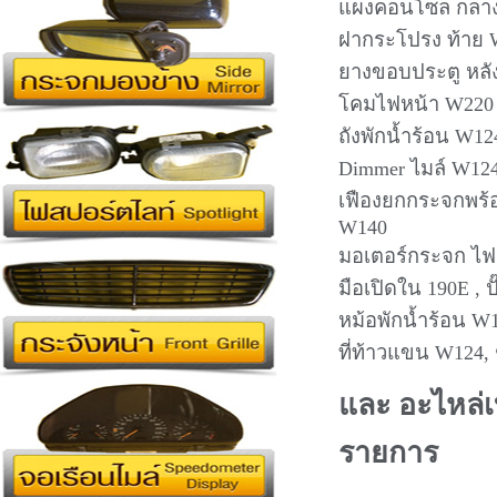
แผงคอนโซล กลาง 
ฝากระโปรง ท้าย W
ยางขอบประตู หลั
โคมไฟหน้า W220 (
ถังพักน้ำร้อน W12
Dimmer ไมล์ W124
เฟืองยกกระจกพร้อ
W140
มอเตอร์กระจก ไฟ
มือเปิดใน 190E , ป
หม้อพักน้ำร้อน W1
ที่ท้าวแขน W124,
และ อะไหล่เ
รายการ