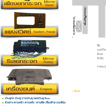
ชื่อ
เบอร์โท
อีเมล
หัวข้อ
รายละเอ
« Back
ประตูรถ ประตู บานประตู แผงประตู Benz
ช่วงล่าง คานหน้า คานหลัง / คานติด เฟืองท้าย เบนซ์รุ่น