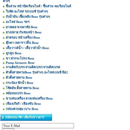
ต่างๆ
ชิ้นส่วน หน้าปัดเรือนไมล์ / ชิ้นส่วน จอเรือนไมล์
ใบพัด อะไหล่ รถเบนซ์ รุ่นต่างๆ
ถังน้ำมัน เชื้อเพลิง Benz รุ่นต่างๆ
อะไหล่ Benz ฯลฯ
ยางยอย พวงมาลัย Benz
ยางปลาย กันชนหน้า Benz
ฝาครอบ หน้าเครื่อง Benz
ตุ๊กตา เพลาราวลิ้น Benz
เสื้อวาวล์น้ำ / เสื้อวาล์วน้ำ Benz
ลูกสูบ Benz
ขา ฝากระโปรง Benz
Pump Airmatic Benz
จานดิสก์เบรก/จานดิสเบรก/จานดิสเบรค
ตัวตั้งสายพานBenz รุ่นต่างๆ อะไหล่เบนซ์ มือ2
ตัวตั้งสายพาน Benz
กระป๋อง พักน้ำ Benz
โช้คอัพ ตั้งสายพาน Benz
หม้อลมเบรก Benz
ขาแท่นเครื่อง ยางแท่นเครื่อง Benz
เฟืองเกียร์ / เฟืองขับ Benz
กล่องควบคุม เบาะ Benz
สมัครสมาชิก เพื่อรับข่าวสาร