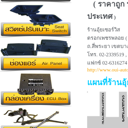
( ราคาถูก น
ประเทศ
)
ร้านอุ้ยเซอร์วิส
ตรอกเพชรพลอย ( เ
ถ.สี่พระยา เขตบา
โทร. 02-2339519 ,
แฟกซ์ 02-6316274
http://www.oui-aut
แผนที่ร้านอุ